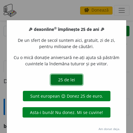
Donează
savings
®
®
🎉 dexonline
împlinește 25 de ani 🎉
caută
clear
search
De un sfert de secol suntem aici, gratuit, zi de zi,
opțiuni
pentru milioane de căutări.
Cu o mică donație aniversară ne-ați ajuta să păstrăm
cuvintele la îndemâna tuturor și pe viitor.
definiții (1)
Definiția cu ID-ul 515408:
Argou
[1]
burduf de carte
expr.
foarte instruit, foarte erudit.
Am donat deja.