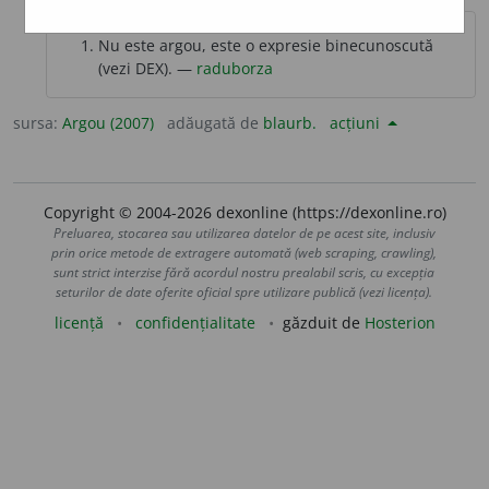
Nu este argou, este o expresie binecunoscută
(vezi DEX). —
raduborza
sursa:
Argou (2007)
adăugată de
blaurb.
acțiuni
Copyright © 2004-2026 dexonline (https://dexonline.ro)
Preluarea, stocarea sau utilizarea datelor de pe acest site, inclusiv
prin orice metode de extragere automată (web scraping, crawling),
sunt strict interzise fără acordul nostru prealabil scris, cu excepția
seturilor de date oferite oficial spre utilizare publică (vezi licența).
licență
confidențialitate
găzduit de
Hosterion