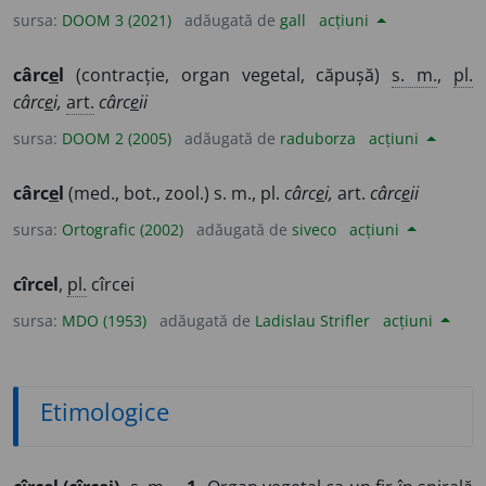
sursa:
DOOM 3 (2021)
adăugată de
gall
acțiuni
cârc
e
l
(contracție, organ vegetal, căpușă)
s. m.
,
pl.
cârc
e
i,
art.
cârc
e
ii
sursa:
DOOM 2 (2005)
adăugată de
raduborza
acțiuni
cârc
e
l
(med., bot., zool.) s. m., pl.
cârc
e
i,
art.
cârc
e
ii
sursa:
Ortografic (2002)
adăugată de
siveco
acțiuni
cîrcel
,
pl.
cîrcei
sursa:
MDO (1953)
adăugată de
Ladislau Strifler
acțiuni
Etimologice