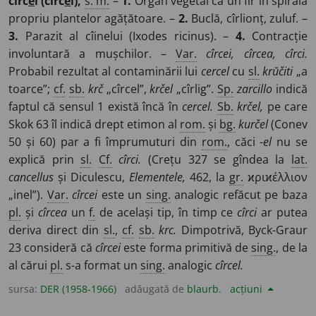
cîrc
e
l (cîrc
e
i),
s. m.
–
1.
Organ vegetal ca un fir în spirală
propriu plantelor agățătoare. –
2.
Buclă, cîrlionț, zuluf. –
3.
Parazit al cîinelui (Ixodes ricinus). –
4.
Contracție
involuntară a mușchilor. –
Var.
cîrcei, cîrcea, cîrci.
Probabil rezultat al contaminării lui
cercel
cu
sl.
krŭčiti
„a
toarce”;
cf.
sb.
krč
„cîrcel”,
krčel
„cîrlig”.
Sp.
zarcillo
indică
faptul că sensul 1 există încă în
cercel.
Sb.
krčel,
pe care
Skok 63 îl indică drept etimon al
rom.
și
bg.
kurčel
(Conev
50 și 60) par a fi împrumuturi din
rom.
, căci -
el
nu se
explică prin
sl.
Cf.
cîrci.
(Crețu 327 se gîndea la
lat.
cancellus
și Diculescu,
Elementele,
462, la
gr.
ϰριϰέλλιον
„inel”).
Var.
cîrcei
este un
sing.
analogic refăcut pe baza
pl.
și
cîrcea
un
f.
de același tip, în timp ce
cîrci
ar putea
deriva direct din
sl.
,
cf.
sb.
krc.
Dimpotrivă, Byck-Graur
23 consideră că
cîrcei
este forma primitivă de
sing.
, de la
al cărui
pl.
s-a format un
sing.
analogic
cîrcel.
sursa:
DER (1958-1966)
adăugată de
blaurb.
acțiuni