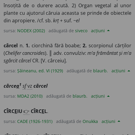
însoțită de o durere acută. 2) Organ vegetal al unor
plante cu ajutorul căruia aceasta se prinde de obiectele
din apropiere. /cf. sb.
krț
+ suf.
~el
sursa:
NODEX (2002)
adăugată de
siveco
acțiuni
cârcel
n.
1.
ciorchină fără boabe;
2.
scorpionul cărților
(
Chelifer cancroides
). ║ adv. convulziv:
m’a frământat și m’a
sgârcit cârcel
CR. [V. cârceiu].
sursa:
Șăineanu, ed. VI (1929)
adăugată de
blaurb.
acțiuni
1
cârce
a
sf
vz
cârcel
sursa:
MDA2 (2010)
adăugată de
blaurb.
acțiuni
CÎRC
E
IU
👉
CÎRC
E
L
.
sursa:
CADE (1926-1931)
adăugată de
Onukka
acțiuni