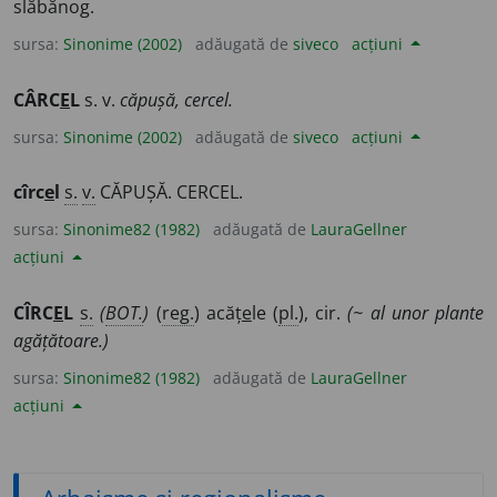
slăbănog.
sursa:
Sinonime (2002)
adăugată de
siveco
acțiuni
CÂRC
E
L
s. v.
căpușă, cercel.
sursa:
Sinonime (2002)
adăugată de
siveco
acțiuni
cîrc
e
l
s.
v.
CĂPUȘĂ. CERCEL.
sursa:
Sinonime82 (1982)
adăugată de
LauraGellner
acțiuni
CÎRC
E
L
s.
(
BOT.
)
(
reg.
) acăț
e
le (
pl.
), cir.
(~ al unor plante
agățătoare.)
sursa:
Sinonime82 (1982)
adăugată de
LauraGellner
acțiuni