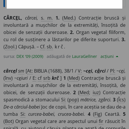
CÂRC
E
L,
cârcei,
s. m.
1.
(
Med.
) Contracție bruscă și
involuntară a mușchilor de la extremități, însoțită de
obicei de senzații dureroase.
2.
Organ vegetal filiform,
cu rol de susținere a lăstarilor pe diferite suporturi.
3.
(
Zool.
) Căpușă. –
Cf.
sb.
krč.
sursa:
DEX '09 (2009)
adăugată de
LauraGellner
acțiuni
cârc
e
l
sm
[
At:
BIBLIA (1688), 38/1 /
V:
~c
e
i, c
â
rci
/
Pl:
~c
e
i,
(
înv
)
~c
e
iuri
/
E:
cf
srb
krč
]
1
(
Med
) Contracție bruscă și
involuntară a mușchilor de la extremități, însoțită, de
obicei, de senzații dureroase.
2
(
Med
;
iuz
) Contracție
spasmodică a stomacului
Si:
(
pop
)
mătrice, zgârci.
3
(
Îcs
)
De-a cărciul-babei
Joc de copii, în care aceștia se dau de-a
tumba
Si:
curcea-babei, crucea-babei.
4
(
Fig
) Ceartă.
5
(
Bot
) Organ vegetal care are aspectul unui
fir
răsucit în
spirală, cu ajutorul căruia planta se agață de corpurile