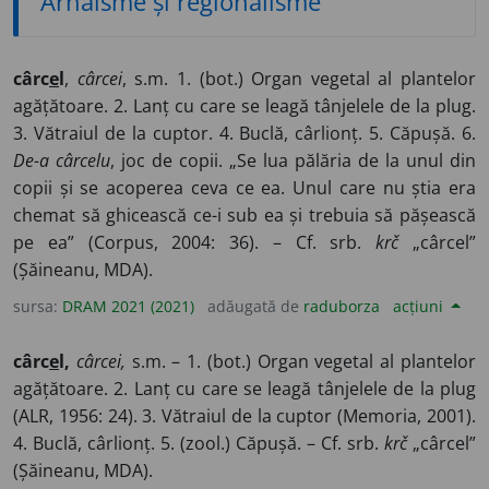
Arhaisme și regionalisme
cârc
e
l
,
cârcei
, s.m. 1. (bot.) Organ vegetal al plantelor
agățătoare. 2. Lanț cu care se leagă tânjelele de la plug.
3. Vătraiul de la cuptor. 4. Buclă, cârlionț. 5. Căpușă. 6.
De-a cârcelu
, joc de copii. „Se lua pălăria de la unul din
copii și se acoperea ceva ce ea. Unul care nu știa era
chemat să ghicească ce-i sub ea și trebuia să pășească
pe ea” (Corpus, 2004: 36). – Cf. srb.
krč
„cârcel”
(Șăineanu, MDA).
sursa:
DRAM 2021 (2021)
adăugată de
raduborza
acțiuni
cârc
e
l,
cârcei,
s.m. – 1. (bot.) Organ vegetal al plantelor
agățătoare. 2. Lanț cu care se leagă tânjelele de la plug
(ALR, 1956: 24). 3. Vătraiul de la cuptor (Memoria, 2001).
4. Buclă, cârlionț. 5. (zool.) Căpușă. – Cf. srb.
krč
„cârcel”
(Șăineanu, MDA).