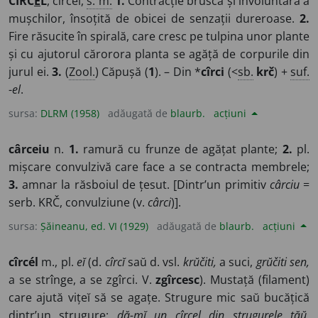
CÎRC
E
L
, cîrcei,
s. m.
1.
Contracție bruscă și involuntară a
a frămîntat și m-a zgîrcit cîrcel; și-mi ardea sufletul în mine
mușchilor, însoțită de obicei de senzații dureroase.
2.
CREANGĂ, A.
de sete.
15.
O veni ș-a mea drăguță... Cu cosița
Fire răsucite în spirală, care cresc pe tulpina unor plante
JARNÍK-BÎRSEANU, D.
tot cîrcel.
393.
și cu ajutorul cărorora planta se agăță de corpurile din
jurul ei.
3.
(
Zool.
) Căpușă (
1
). – Din *
cîrci
(<
sb.
krč
) +
suf.
-
el
.
sursa:
DLRM (1958)
adăugată de
blaurb.
acțiuni
cârceiu
n.
1.
ramură cu frunze de agățat plante;
2.
pl.
mișcare convulzivă care face a se contracta membrele;
3.
amnar la răsboiul de țesut. [Dintr’un primitiv
cârciu
=
serb. KRČ, convulziune (v.
cârci
)].
sursa:
Șăineanu, ed. VI (1929)
adăugată de
blaurb.
acțiuni
cîrcél
m., pl.
eĭ
(d.
cîrcĭ
saŭ d. vsl.
krŭčiti,
a suci,
grŭčiti sen,
a se strînge, a se zgîrci. V.
zgîrcesc
). Mustață (filament)
care ajută vițeĭ să se agațe. Strugure mic saŭ bucățică
dintr’un strugure:
dă-mĭ un cîrcel din strugurele tăŭ.