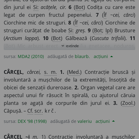
din jurul ei
Si:
acățele, cir.
6
(
Bot
) Codița cu care este
legat de curpen fructul pepenelui.
7
(
Îf
~cei, cărci
)
Ciorchine mic de struguri.
8
(
Îf
~cei, cârci
) Ciorchine de
struguri curățat de boabe
Si:
greș.
9
(
Bot
;
lpl
) Brusture
(
Arctium lappa
).
10
(
Bot
) Gălbează (
Cuscuta trifolii
).
11
(
Bot
) Mic arbust erect din familia gnetacee, noduros,
extinde
expand_more
tortuos și foarte ramificat, cu foi dioice, reduse până la
sursa:
MDA2 (2010)
adăugată de
blaurb.
acțiuni
2 mm, al cărui fruct este o bacă falsă, de culoare
roșiatică și care crește pe terenuri lutoase sau
CÂRC
E
L,
cârcei,
s. m.
1.
(
Med.
) Contracție bruscă și
stâncoase (
Ephendra distachya
).
12
(
Trs
) Floare brodată
involuntară a mușchilor de la extremități, însoțită de
pe umerii iei
Si:
bănicel.
13
(
Îf
cârci
) Arbore acoperit cu
obicei de senzații dureroase.
2.
Organ vegetal care are
brumă, iama.
14
(
Ent
) Căpușă.
15
Copil sau tânăr isteț,
aspectul unui fir răsucit în spirală, cu ajutorul căruia
energic, ștrengar.
planta se agață de corpurile din jurul ei.
3.
(
Zool.
)
Căpușă. –
Cf.
scr.
krč.
sursa:
DEX '98 (1998)
adăugată de
valeriu
acțiuni
CÂRC
E
L ~i
m.
1) Contracție involuntară a mușchilor