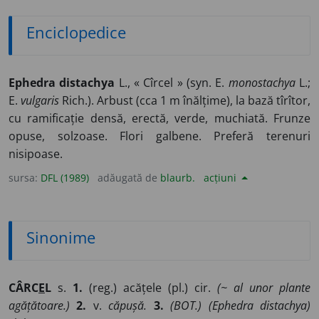
Enciclopedice
Ephedra distachya
L., « Cîrcel » (syn. E.
monostachya
L.;
E.
vulgaris
Rich.). Arbust (cca 1 m înălțime), la bază tîrîtor,
cu ramificație densă, erectă, verde, muchiată. Frunze
opuse, solzoase. Flori galbene. Preferă terenuri
nisipoase.
sursa:
DFL (1989)
adăugată de
blaurb.
acțiuni
Sinonime
CÂRC
E
L
s.
1.
(reg.) acățele (pl.) cir.
(~ al unor plante
agățătoare.)
2.
v.
căpușă.
3.
(BOT.) (Ephedra distachya)