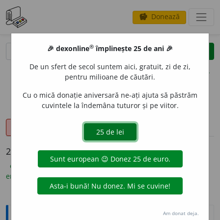
Donează
savings
®
®
🎉 dexonline
împlinește 25 de ani 🎉
caută
clear
search
De un sfert de secol suntem aici, gratuit, zi de zi,
opțiuni
pentru milioane de căutări.
Cu o mică donație aniversară ne-ați ajuta să păstrăm
cuvintele la îndemâna tuturor și pe viitor.
sinteza definițiilor (1)
definiții (25)
declinări
pronunție
(3)
volume_up
info
25 de definiții pentru
cârcel
explicative DEX
(12)
ortografice DOOM
(4)
etimologice
(1)
enciclopedice
(1)
sinonime
(4)
arhaisme și regionalisme
(3)
Explicative DEX
Am donat deja.