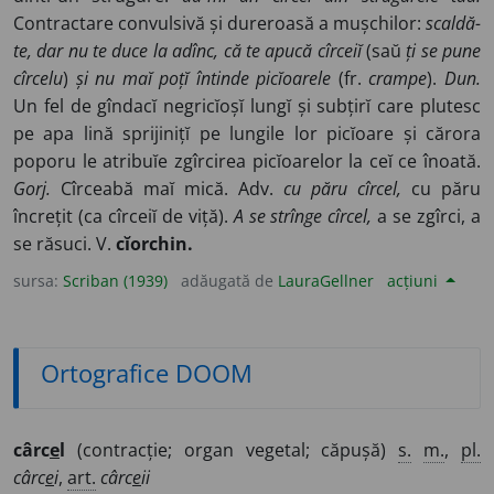
Contractare convulsivă și dureroasă a mușchilor:
scaldă-
te, dar nu te duce la adînc, că te apucă cîrceiĭ
(saŭ
ți se pune
cîrcelu
)
și nu maĭ poțĭ întinde picĭoarele
(fr.
crampe
).
Dun.
Un fel de gîndacĭ negricĭoșĭ lungĭ și subțirĭ care plutesc
pe apa lină sprijinițĭ pe lungile lor picĭoare și cărora
poporu le atribuĭe zgîrcirea picĭoarelor la ceĭ ce înoată.
Gorj.
Cîrceabă maĭ mică. Adv.
cu păru cîrcel,
cu păru
încrețit (ca cîrceiĭ de viță).
A se strînge cîrcel,
a se zgîrci, a
se răsuci. V.
cĭorchin.
sursa:
Scriban (1939)
adăugată de
LauraGellner
acțiuni
Ortografice DOOM
cârc
e
l
(contracție; organ vegetal; căpușă)
s.
m.
,
pl.
cârc
e
i
,
art.
cârc
e
ii