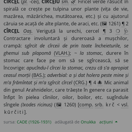
CÎRC
E
L
(
pl.
-cei),
CÎRC
E
IU
sm.
🌿
Firicel verde răsucit în
spirală ce crește pe tulpina unor plante (vița de vie,
mazărea, măzărichea, mutătoarea, etc.) și cu ajutorul
căruia se acață de alte plante, de araci, etc. (
🖼
1261)
¶
2
CÎRC
E
L
Oaș.
Veriguță la urechi, cercel
¶
3
❍
🩺
Contractare involuntară și dureroasă a mușchilor,
crampă:
sgîrcit de cîrceii de prin toate încheieturile, se
ghemui sub plapomă
(VLAH.)
;
~ la stomac
, durere în
stomac care face pe om să se sgîrcească, să se
încovrige:
apucîndu-l cîrcei la stomac, crezu că s’a apropiat
ceasul morții
(BAS.)
;
adverbial:
a și dat holera peste mine și
m’a frămîntat și m’a sgîrcit cîrcel
(CRG.)
¶
4
🐙
Mic animal
din genul Arahnidelor, care trăește în genere ca parasit
înfipt în pielea cîinilor, oilor, boilor, etc. sugîndule
sîngele
(Ixodes ricinus)
(
🖼
1260) [
comp.
srb.
krč
<
vsl.
kŭrčiti
].
sursa:
CADE (1926-1931)
adăugată de
Onukka
acțiuni