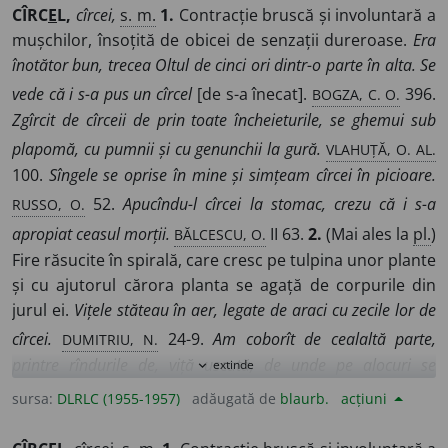
CÎRC
E
L,
cîrcei,
s. m.
1.
Contracție bruscă și involuntară a
mușchilor, însoțită de obicei de senzații dureroase.
Era
înotător bun, trecea Oltul de cinci ori dintr-o parte în alta. Se
BOGZA, C. O.
vede că i s-a pus un cîrcel
[de s-a înecat].
396.
Zgîrcit de cîrceii de prin toate încheieturile, se ghemui sub
VLAHUȚĂ, O. AL.
plapomă, cu pumnii și cu genunchii la gură.
100.
Sîngele se oprise în mine și simțeam cîrcei în picioare.
RUSSO, O.
52.
Apucîndu-l cîrcei la stomac, crezu că i s-a
BĂLCESCU, O.
apropiat ceasul morții.
II 63.
2.
(Mai ales la
pl.
)
Fire răsucite în spirală, care cresc pe tulpina unor plante
și cu ajutorul cărora planta se agață de corpurile din
jurul ei.
Vițele stăteau în aer, legate de araci cu zecile lor de
DUMITRIU, N.
cîrcei.
24-9.
Am coborît de cealaltă parte,
printre rîndurile de, viță uscată, de unde pe alocuri se
extinde
expand_more
C.
prindeau... de rămășițele aracilor, cîrcei sălbătăciți.
sursa:
DLRLC (1955-1957)
adăugată de
blaurb.
acțiuni
PETRESCU, S.
13. ◊ (În comparații și metafore) [Holera]
m-