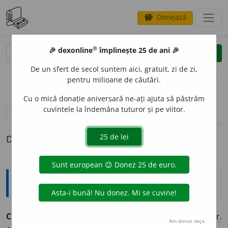
Donează
savings
®
®
🎉 dexonline
împlinește 25 de ani 🎉
caută
clear
search
De un sfert de secol suntem aici, gratuit, zi de zi,
opțiuni
pentru milioane de căutări.
Cu o mică donație aniversară ne-ați ajuta să păstrăm
cuvintele la îndemâna tuturor și pe viitor.
pronunție
(3)
volume_up
definiții (1)
Definiția cu ID-ul 453055:
Explicative DEX
CADR
A
vb.
intr.
a se potrivi, a corespunde cu ceva. (<
fr.
Am donat deja.