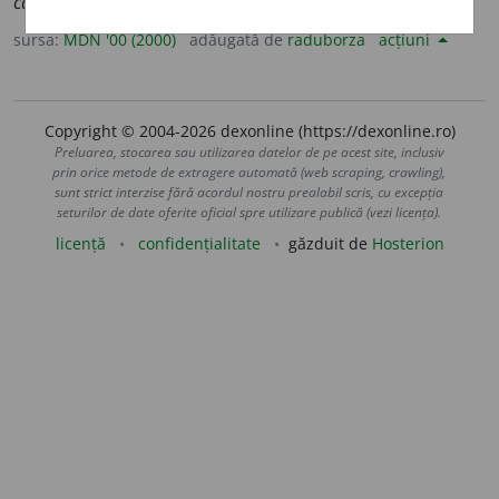
cadrer
)
sursa:
MDN '00 (2000)
adăugată de
raduborza
acțiuni
Copyright © 2004-2026 dexonline (https://dexonline.ro)
Preluarea, stocarea sau utilizarea datelor de pe acest site, inclusiv
prin orice metode de extragere automată (web scraping, crawling),
sunt strict interzise fără acordul nostru prealabil scris, cu excepția
seturilor de date oferite oficial spre utilizare publică (vezi licența).
licență
confidențialitate
găzduit de
Hosterion