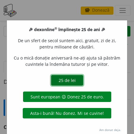
Donează
savings
®
®
🎉 dexonline
împlinește 25 de ani 🎉
caută
clear
search
De un sfert de secol suntem aici, gratuit, zi de zi,
opțiuni
pentru milioane de căutări.
Cu o mică donație aniversară ne-ați ajuta să păstrăm
cuvintele la îndemâna tuturor și pe viitor.
definiții (1)
Definiția cu ID-ul 839682:
Explicative DEX
CAFINE
A
s. f.
v.
cafenea.
Am donat deja.