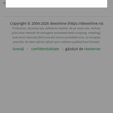
sursa:
DEX '09 (2009)
adăugată de
LauraGellner
acțiuni
Copyright © 2004-2026 dexonline (https://dexonline.ro)
Preluarea, stocarea sau utilizarea datelor de pe acest site, inclusiv
prin orice metode de extragere automată (web scraping, crawling),
sunt strict interzise fără acordul nostru prealabil scris, cu excepția
seturilor de date oferite oficial spre utilizare publică (vezi licența).
licență
confidențialitate
găzduit de
Hosterion