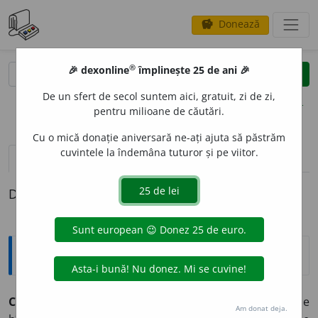
Donează
savings
®
®
🎉 dexonline
împlinește 25 de ani 🎉
caută
clear
search
De un sfert de secol suntem aici, gratuit, zi de zi,
opțiuni
pentru milioane de căutări.
Cu o mică donație aniversară ne-ați ajuta să păstrăm
cuvintele la îndemâna tuturor și pe viitor.
definiții (1)
Definiția cu ID-ul 364273:
Explicative DEX
CALCHI
A
vb.
I.
tr.
1.
A copia (o schiță, un desen etc.) pe
Am donat deja.