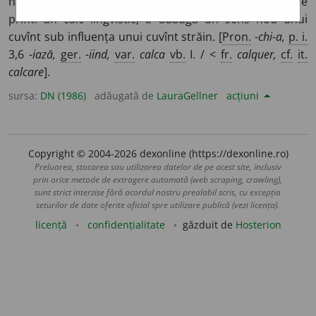
hîrtie de calc.
2.
(
Lingv.
) A forma un cuvînt sau o expresie
printr-un calc lingvistic; a adăuga un sens nou unui
cuvînt sub influența unui cuvînt străin. [
Pron.
-chi-a,
p. i.
3,6
-iază,
ger.
-iind,
var.
calca
vb.
I. / <
fr.
calquer,
cf.
it.
calcare
].
sursa:
DN (1986)
adăugată de
LauraGellner
acțiuni
Copyright © 2004-2026 dexonline (https://dexonline.ro)
Preluarea, stocarea sau utilizarea datelor de pe acest site, inclusiv
prin orice metode de extragere automată (web scraping, crawling),
sunt strict interzise fără acordul nostru prealabil scris, cu excepția
seturilor de date oferite oficial spre utilizare publică (vezi licența).
licență
confidențialitate
găzduit de
Hosterion