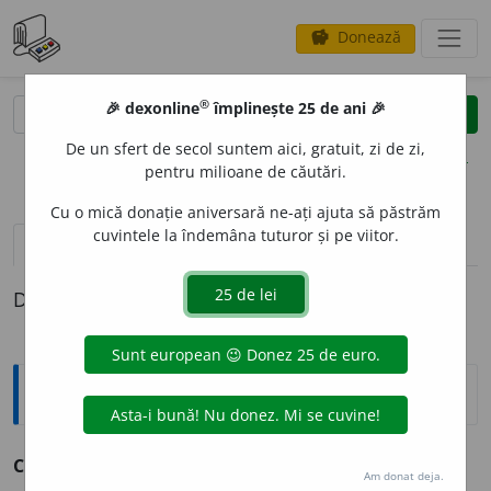
Donează
savings
®
®
🎉 dexonline
împlinește 25 de ani 🎉
caută
clear
search
De un sfert de secol suntem aici, gratuit, zi de zi,
opțiuni
pentru milioane de căutări.
Cu o mică donație aniversară ne-ați ajuta să păstrăm
cuvintele la îndemâna tuturor și pe viitor.
definiții (1)
Definiția cu ID-ul 175462:
Sinonime
CALCIFIC
A
vb. v.
calcifia.
Am donat deja.