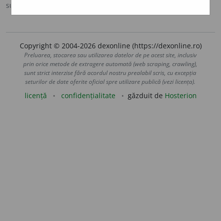
sursa:
Sinonime (2002)
adăugată de
siveco
acțiuni
Copyright © 2004-2026 dexonline (https://dexonline.ro)
Preluarea, stocarea sau utilizarea datelor de pe acest site, inclusiv
prin orice metode de extragere automată (web scraping, crawling),
sunt strict interzise fără acordul nostru prealabil scris, cu excepția
seturilor de date oferite oficial spre utilizare publică (vezi licența).
licență
confidențialitate
găzduit de
Hosterion