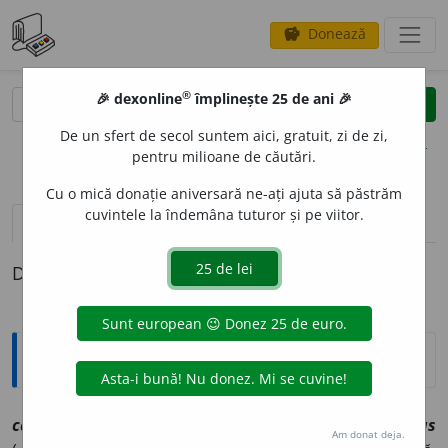
Donează
savings
®
®
🎉 dexonline
împlinește 25 de ani 🎉
caută
clear
search
De un sfert de secol suntem aici, gratuit, zi de zi,
opțiuni
pentru milioane de căutări.
Cu o mică donație aniversară ne-ați ajuta să păstrăm
cuvintele la îndemâna tuturor și pe viitor.
pronunție
(50)
volume_up
definiții (1)
Definiția cu ID-ul 1044921:
Explicative DEX
cald, ~ă
[
At:
VARLAAM, C. 36 /
Pl:
~lzi, ~e
/
E:
ml
caldus
Am donat deja.