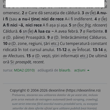
(<
calidus
)]
1
a
Care se găsește la o temperatură înaltă,
fără a fi fierbinte, față de mediul ambiant sau corpul
omenesc.
2
a
Care dă senzația de căldură.
3
av
(
Îe
)
A nu-
i fi
(sau
a nu-i ține
)
nici de rece
A-i fi indiferent.
4
a
(
Îe
)
A fi nici ~ă, nici rece
A fi așa și așa.
5
sn
(
Îoc
frig, răcoare
)
Căldură.
6
sn
(
Îe
)
A lua cu ~
A avea febră.
7
a
Fierbinte.
8
a
(
D.
pâine) Proaspătă.
9
a
(
D.
îmbrăcăminte) Călduros.
10
a
(
D.
zone, regiuni, țări
etc.
) Cu temperatură constant
ridicată în tot cursul anului.
11-12
a
,
av
Înfocat.
13-14
a
,
av
Afectuos.
15
a
(
D.
vești, știri informații
etc.
) De ultimă
oră
Si:
proaspăt, recent
.
sursa:
MDA2 (2010)
adăugată de
blaurb.
acțiuni
Copyright © 2004-2026 dexonline (https://dexonline.ro)
Preluarea, stocarea sau utilizarea datelor de pe acest site, inclusiv
prin orice metode de extragere automată (web scraping, crawling),
sunt strict interzise fără acordul nostru prealabil scris, cu excepția
seturilor de date oferite oficial spre utilizare publică (vezi licența).