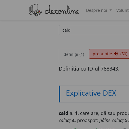
Despre noi
Volunt
®
pronunție
(50)
volume_up
definiții (1)
Definiția cu ID-ul 788343:
Explicative DEX
cald
a.
1.
care are, dă sau prod
caldă;
4.
proaspăt:
pâine caldă;
5.