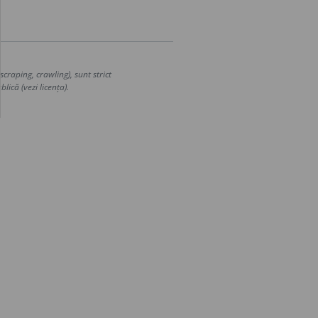
craping, crawling), sunt strict
lică (vezi licența).