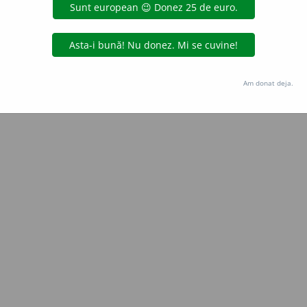
gată de
blaurb.
acțiuni
Copyright © 2004-2026 dexonline (https://dexonline.ro)
area datelor de pe acest site, inclusiv prin orice metode de extragere automată (web s
Am donat deja.
dul nostru prealabil scris, cu excepția seturilor de date oferite oficial spre utilizare pub
licență
confidențialitate
găzduit de
Hosterion