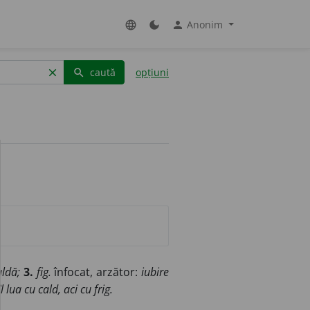
Anonim
language
dark_mode
person
caută
opțiuni
clear
search
aldă;
3.
fig.
înfocat, arzător:
iubire
îl lua cu cald, aci cu frig.