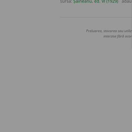
sursa:
Șăineanu, ed. VI (1929)
adău
Preluarea, stocarea sau utiliz
interzise fără acor