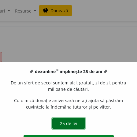
Donează
savings
ari
Resurse
®
🎉 dexonline
împlinește 25 de ani 🎉
De un sfert de secol suntem aici, gratuit, zi de zi, pentru
milioane de căutări.
Cu o mică donație aniversară ne-ați ajuta să păstrăm
cuvintele la îndemâna tuturor și pe viitor.
uce căldură:
focul e cald, apă caldă;
2.
care ține cald:
haină c
fig.
cu totul nou:
știre caldă.
[Lat. CALIDUS]. ║ n. căldură:
aci 