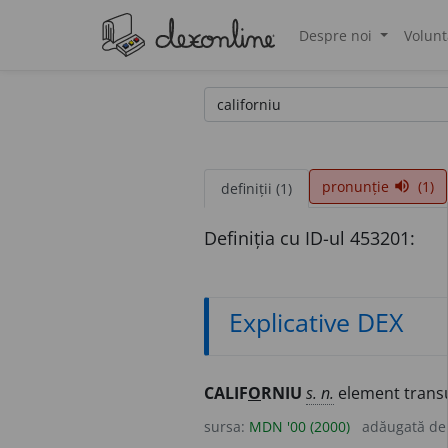
Despre noi
Volunt
®
pronunție
(1)
volume_up
definiții (1)
Definiția cu ID-ul 453201:
Explicative DEX
CALIF
O
RNIU
s. n.
element transur
sursa:
MDN '00 (2000)
adăugată d