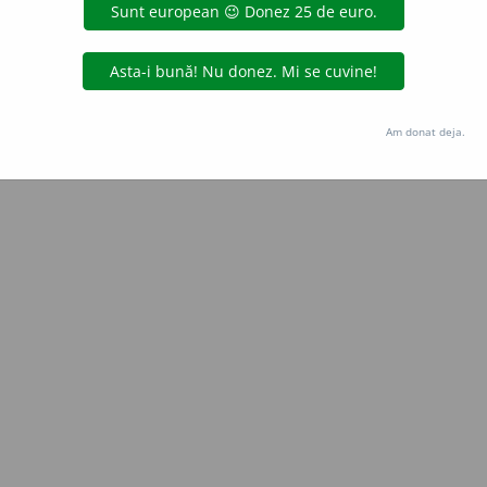
Copyright © 2004-2026 dexonline (https://dexonline.ro)
area datelor de pe acest site, inclusiv prin orice metode de extragere automată (web s
dul nostru prealabil scris, cu excepția seturilor de date oferite oficial spre utilizare pub
Am donat deja.
licență
confidențialitate
găzduit de
Hosterion