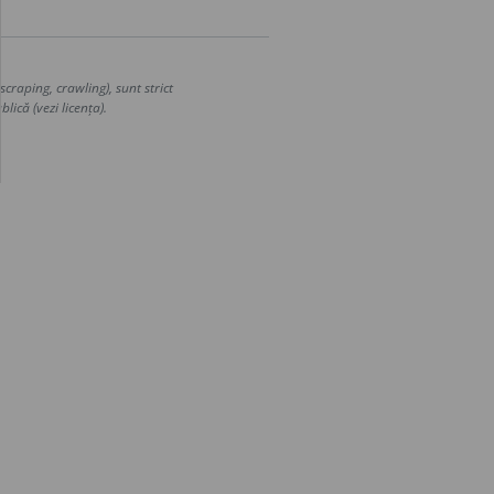
craping, crawling), sunt strict
lică (vezi licența).