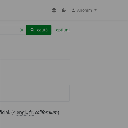
Anonim
language
dark_mode
person
caută
opțiuni
clear
search
icial. (<
engl.
,
fr.
californium
)