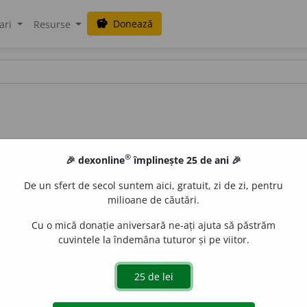
Donează
savings
ari
Resurse
®
🎉 dexonline
împlinește 25 de ani 🎉
De un sfert de secol suntem aici, gratuit, zi de zi, pentru
milioane de căutări.
Cu o mică donație aniversară ne-ați ajuta să păstrăm
cuvintele la îndemâna tuturor și pe viitor.
anic radioactiv, metalic, din grupa actinidelor, obținut artif
e
raduborza
acțiuni