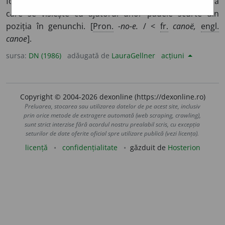
folosită de indienii din America.
2.
(
Sport
) Ambarcație la
care se vîslește cu ajutorul unor padele scurte din
poziția în genunchi. [
Pron.
-no-e.
/ <
fr.
canoë,
engl.
canoe
].
sursa:
DN (1986)
adăugată de
LauraGellner
acțiuni
Copyright © 2004-2026 dexonline (https://dexonline.ro)
Preluarea, stocarea sau utilizarea datelor de pe acest site, inclusiv
prin orice metode de extragere automată (web scraping, crawling),
sunt strict interzise fără acordul nostru prealabil scris, cu excepția
seturilor de date oferite oficial spre utilizare publică (vezi licența).
licență
confidențialitate
găzduit de
Hosterion