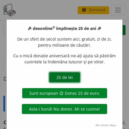
Donează
savings
®
®
🎉 dexonline
împlinește 25 de ani 🎉
caută
clear
search
De un sfert de secol suntem aici, gratuit, zi de zi,
opțiuni
pentru milioane de căutări.
Cu o mică donație aniversară ne-ați ajuta să păstrăm
cuvintele la îndemâna tuturor și pe viitor.
definiții (1)
Definiția cu ID-ul 397948:
Explicative DEX
CAN
O
E
s.f.
1.
Barcă subțire dintr-un singur trunchi,
Am donat deja.