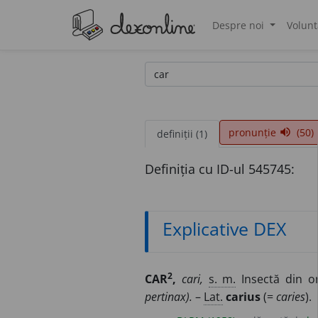
Despre noi
Volunt
®
pronunție
(50)
volume_up
definiții (1)
Definiția cu ID-ul 545745:
Explicative DEX
2
CAR
,
cari,
s. m.
Insectă din or
pertinax).
–
Lat.
carius
(=
caries
).