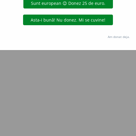
all
acțiuni
Copyright © 2004-2026 dexonline (https://dexonline.ro)
area datelor de pe acest site, inclusiv prin orice metode de extragere automată (web s
Am donat deja.
dul nostru prealabil scris, cu excepția seturilor de date oferite oficial spre utilizare pub
licență
confidențialitate
găzduit de
Hosterion