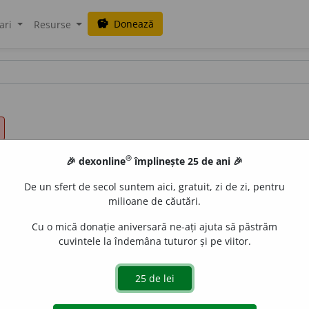
Donează
savings
ari
Resurse
®
🎉 dexonline
împlinește 25 de ani 🎉
De un sfert de secol suntem aici, gratuit, zi de zi, pentru
milioane de căutări.
Cu o mică donație aniversară ne-ați ajuta să păstrăm
cuvintele la îndemâna tuturor și pe viitor.
dinul coleopterelor, care trăiește în lemn și îl roade
(B