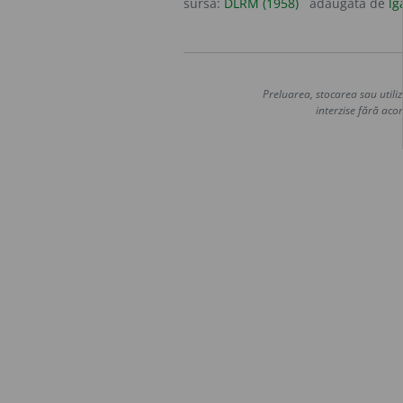
sursa:
DLRM (1958)
adăugată de
lg
Preluarea, stocarea sau utiliz
interzise fără acor