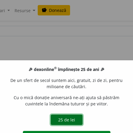
Donează
savings
ari
Resurse
®
🎉 dexonline
împlinește 25 de ani 🎉
De un sfert de secol suntem aici, gratuit, zi de zi, pentru
milioane de căutări.
Cu o mică donație aniversară ne-ați ajuta să păstrăm
cuvintele la îndemâna tuturor și pe viitor.
1
ast; virtute, feciorie
, nevinovăție. – Din
lat.
castitas, -atis.
valeriu
acțiuni