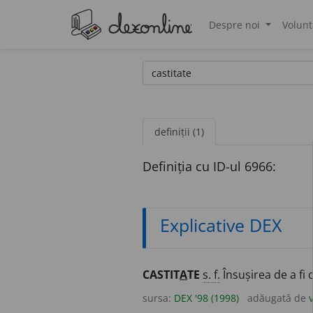
Despre noi
Volunt
®
definiții (1)
Definiția cu ID-ul 6966:
Explicative DEX
CASTIT
A
TE
s. f.
Însușirea de a fi c
sursa:
DEX '98 (1998)
adăugată de