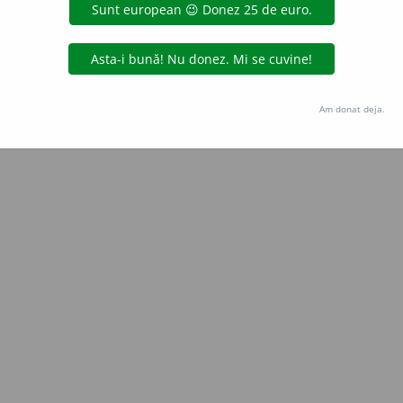
Copyright © 2004-2026 dexonline (https://dexonline.ro)
area datelor de pe acest site, inclusiv prin orice metode de extragere automată (web s
dul nostru prealabil scris, cu excepția seturilor de date oferite oficial spre utilizare pub
Am donat deja.
licență
confidențialitate
găzduit de
Hosterion