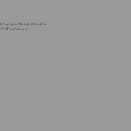
craping, crawling), sunt strict
lică (vezi licența).