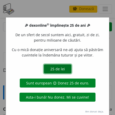
Donează
savings
®
®
🎉 dexonline
împlinește 25 de ani 🎉
caută
clear
search
De un sfert de secol suntem aici, gratuit, zi de zi,
opțiuni
pentru milioane de căutări.
Cu o mică donație aniversară ne-ați ajuta să păstrăm
cuvintele la îndemâna tuturor și pe viitor.
pronunție
(17)
volume_up
definiții (1)
Definiția cu ID-ul 546054:
Explicative DEX
CASTRAV
E
TE,
castraveți,
s. m.
Plantă cu tulpina
Am donat deja.