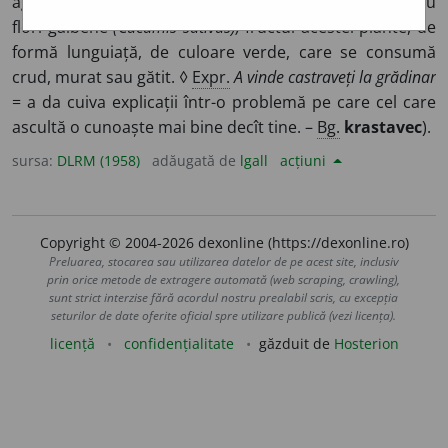
agățătoare, acoperită cu peri aspri, cu frunze mari și cu
flori galbene
(Cucumis sativus);
fructul acestei plante, de
formă lunguiață, de culoare verde, care se consumă
crud, murat sau gătit. ◊
Expr.
A vinde castraveți la grădinar
= a da cuiva explicații într-o problemă pe care cel care
ascultă o cunoaște mai bine decît tine. –
Bg.
krastavec
).
sursa:
DLRM (1958)
adăugată de
lgall
acțiuni
Copyright © 2004-2026 dexonline (https://dexonline.ro)
Preluarea, stocarea sau utilizarea datelor de pe acest site, inclusiv
prin orice metode de extragere automată (web scraping, crawling),
sunt strict interzise fără acordul nostru prealabil scris, cu excepția
seturilor de date oferite oficial spre utilizare publică (vezi licența).
licență
confidențialitate
găzduit de
Hosterion