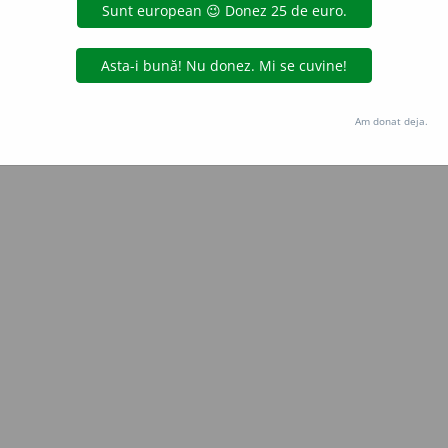
Copyright © 2004-2026 dexonline (https://dexonline.ro)
area datelor de pe acest site, inclusiv prin orice metode de extragere automată (web s
dul nostru prealabil scris, cu excepția seturilor de date oferite oficial spre utilizare pub
Am donat deja.
licență
confidențialitate
găzduit de
Hosterion