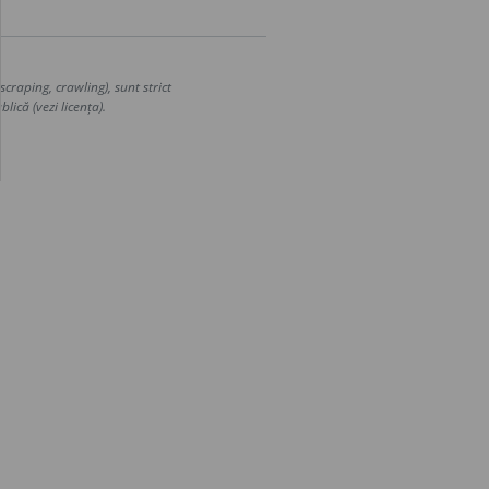
craping, crawling), sunt strict
lică (vezi licența).