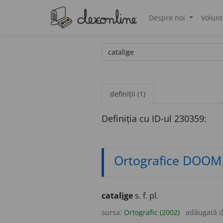
Despre noi
Volunt
®
definiții (1)
Definiția cu ID-ul 230359:
Ortografice DOOM
catal
i
ge
s. f. pl.
sursa:
Ortografic (2002)
adăugată 