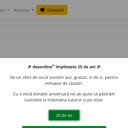
Donează
savings
ari
Resurse
®
🎉 dexonline
împlinește 25 de ani 🎉
De un sfert de secol suntem aici, gratuit, zi de zi, pentru
milioane de căutări.
Cu o mică donație aniversară ne-ați ajuta să păstrăm
cuvintele la îndemâna tuturor și pe viitor.
de
siveco
acțiuni