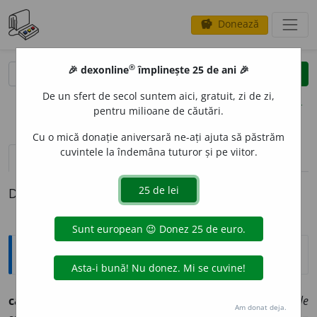
Donează
savings
®
®
🎉 dexonline
împlinește 25 de ani 🎉
caută
clear
search
De un sfert de secol suntem aici, gratuit, zi de zi,
opțiuni
pentru milioane de căutări.
Cu o mică donație aniversară ne-ați ajuta să păstrăm
cuvintele la îndemâna tuturor și pe viitor.
pronunție
(8)
volume_up
definiții (1)
Definiția cu ID-ul 789565:
Explicative DEX
catarg
n. Mold. V.
catart:
luntrea cu ale ei vintrele
Am donat deja.