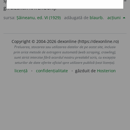
spânzurate de catarg
EM. [Vechiu rom.
catargă,
galeră =
gr. bizantin KÁTERGON].
sursa:
Șăineanu, ed. VI (1929)
adăugată de
blaurb.
acțiuni
Copyright © 2004-2026 dexonline (https://dexonline.ro)
Preluarea, stocarea sau utilizarea datelor de pe acest site, inclusiv
prin orice metode de extragere automată (web scraping, crawling),
sunt strict interzise fără acordul nostru prealabil scris, cu excepția
seturilor de date oferite oficial spre utilizare publică (vezi licența).
licență
confidențialitate
găzduit de
Hosterion