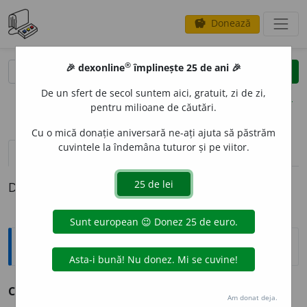
Donează
savings
®
®
🎉 dexonline
împlinește 25 de ani 🎉
caută
clear
search
De un sfert de secol suntem aici, gratuit, zi de zi,
opțiuni
pentru milioane de căutări.
Cu o mică donație aniversară ne-ați ajuta să păstrăm
cuvintele la îndemâna tuturor și pe viitor.
definiții (1)
Definiția cu ID-ul 904517:
Explicative DEX
CAT
A
RT
s. n.
v.
catarg.
Am donat deja.