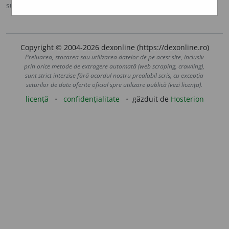
sursa:
DLRLC (1955-1957)
adăugată de
blaurb.
acțiuni
Copyright © 2004-2026 dexonline (https://dexonline.ro)
Preluarea, stocarea sau utilizarea datelor de pe acest site, inclusiv
prin orice metode de extragere automată (web scraping, crawling),
sunt strict interzise fără acordul nostru prealabil scris, cu excepția
seturilor de date oferite oficial spre utilizare publică (vezi licența).
licență
confidențialitate
găzduit de
Hosterion