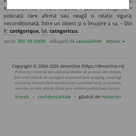
Fără condiții sau alternative; precis, hotărât;
necondiționat. ♦ Clar, limpede. ◊
Judecată categorică
=
judecată care afirmă sau neagă o relație sigură,
necondiționată, între un obiect și o însușire a sa. – Din
fr.
catégorique,
lat.
categoricus.
sursa:
DEX '09 (2009)
adăugată de
LauraGellner
acțiuni
Copyright © 2004-2026 dexonline (https://dexonline.ro)
Preluarea, stocarea sau utilizarea datelor de pe acest site, inclusiv
prin orice metode de extragere automată (web scraping, crawling),
sunt strict interzise fără acordul nostru prealabil scris, cu excepția
seturilor de date oferite oficial spre utilizare publică (vezi licența).
licență
confidențialitate
găzduit de
Hosterion