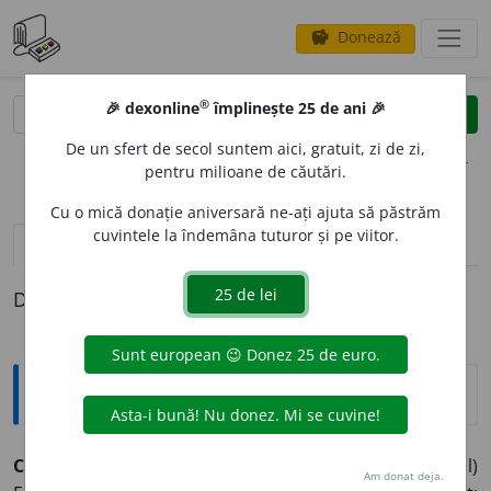
Donează
savings
®
®
🎉 dexonline
împlinește 25 de ani 🎉
caută
clear
search
De un sfert de secol suntem aici, gratuit, zi de zi,
opțiuni
pentru milioane de căutări.
Cu o mică donație aniversară ne-ați ajuta să păstrăm
cuvintele la îndemâna tuturor și pe viitor.
pronunție
(50)
volume_up
definiții (1)
Definiția cu ID-ul 842362:
Explicative DEX
CATEG
O
RIC, -Ă,
categorici, -ce,
adj.
(Adesea adverbial)
Am donat deja.