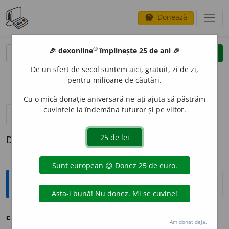
Donează
savings
®
®
🎉 dexonline
împlinește 25 de ani 🎉
caută
clear
search
De un sfert de secol suntem aici, gratuit, zi de zi,
opțiuni
pentru milioane de căutări.
Cu o mică donație aniversară ne-ați ajuta să păstrăm
cuvintele la îndemâna tuturor și pe viitor.
definiții (1)
Definiția cu ID-ul 974397:
Sinonime
catraf
u
se
s.
pl.
v.
BAGAJ.
Am donat deja.