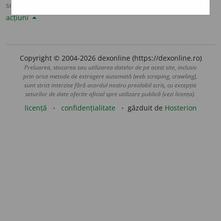
sursa:
Sinonime82 (1982)
adăugată de
LauraGellner
acțiuni
Copyright © 2004-2026 dexonline (https://dexonline.ro)
Preluarea, stocarea sau utilizarea datelor de pe acest site, inclusiv
prin orice metode de extragere automată (web scraping, crawling),
sunt strict interzise fără acordul nostru prealabil scris, cu excepția
seturilor de date oferite oficial spre utilizare publică (vezi licența).
licență
confidențialitate
găzduit de
Hosterion