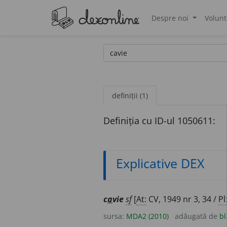
Despre noi
Volunt
®
definiții (1)
Definiția cu ID-ul 1050611:
Explicative DEX
c
a
vie
sf
[
At:
CV, 1949 nr 3, 34 /
Pl
sursa:
MDA2 (2010)
adăugată de
bl