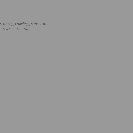
craping, crawling), sunt strict
lică (vezi licența).