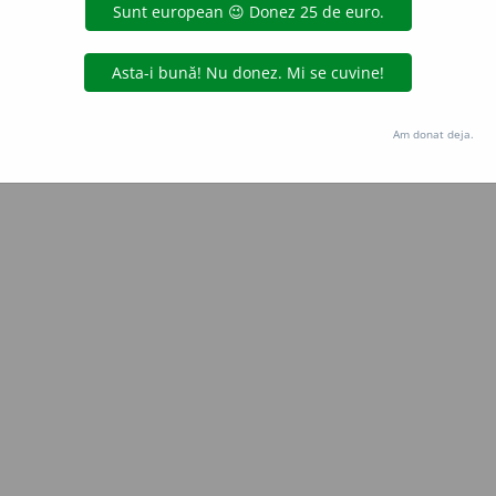
Copyright © 2004-2026 dexonline (https://dexonline.ro)
area datelor de pe acest site, inclusiv prin orice metode de extragere automată (web s
dul nostru prealabil scris, cu excepția seturilor de date oferite oficial spre utilizare pub
Am donat deja.
licență
confidențialitate
găzduit de
Hosterion