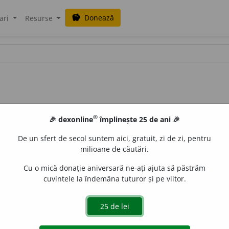
Donează
savings
ari
Resurse
®
🎉 dexonline
împlinește 25 de ani 🎉
De un sfert de secol suntem aici, gratuit, zi de zi, pentru
milioane de căutări.
Cu o mică donație aniversară ne-ați ajuta să păstrăm
cuvintele la îndemâna tuturor și pe viitor.
:
nct
/
E:
mg
kavé
] (
Mgm
;
înv
) Cafea (
1
).
aurb.
acțiuni