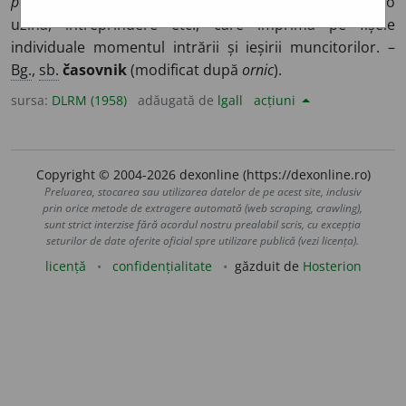
pontaj
= ceasornic special pus la poarta de intrare într-o
uzină, întreprindere etc., care imprimă pe fișele
individuale momentul intrării și ieșirii muncitorilor. –
Bg.
,
sb.
časovnik
(modificat după
ornic
).
sursa:
DLRM (1958)
adăugată de
lgall
acțiuni
Copyright © 2004-2026 dexonline (https://dexonline.ro)
Preluarea, stocarea sau utilizarea datelor de pe acest site, inclusiv
prin orice metode de extragere automată (web scraping, crawling),
sunt strict interzise fără acordul nostru prealabil scris, cu excepția
seturilor de date oferite oficial spre utilizare publică (vezi licența).
licență
confidențialitate
găzduit de
Hosterion