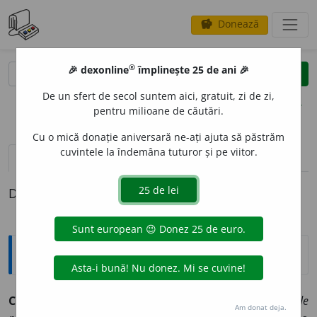
Donează
savings
®
®
🎉 dexonline
împlinește 25 de ani 🎉
caută
clear
search
De un sfert de secol suntem aici, gratuit, zi de zi,
opțiuni
pentru milioane de căutări.
Cu o mică donație aniversară ne-ați ajuta să păstrăm
cuvintele la îndemâna tuturor și pe viitor.
pronunție
(9)
volume_up
definiții (1)
Definiția cu ID-ul 547257:
Explicative DEX
CEAS
O
RNIC,
ceasornice,
s. n.
Ceas
(3).
◊
Ceasornic de
Am donat deja.