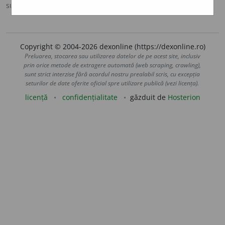
sursa:
DOOM 3 (2021)
adăugată de
gall
acțiuni
Copyright © 2004-2026 dexonline (https://dexonline.ro)
Preluarea, stocarea sau utilizarea datelor de pe acest site, inclusiv
prin orice metode de extragere automată (web scraping, crawling),
sunt strict interzise fără acordul nostru prealabil scris, cu excepția
seturilor de date oferite oficial spre utilizare publică (vezi licența).
licență
confidențialitate
găzduit de
Hosterion