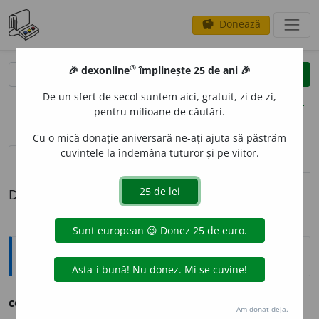
Donează
savings
®
®
🎉 dexonline
împlinește 25 de ani 🎉
caută
clear
search
De un sfert de secol suntem aici, gratuit, zi de zi,
opțiuni
pentru milioane de căutări.
Cu o mică donație aniversară ne-ați ajuta să păstrăm
cuvintele la îndemâna tuturor și pe viitor.
pronunție
(1)
volume_up
definiții (1)
Definiția cu ID-ul 1310808:
Ortografice DOOM
cecit
a
te
s.
f.
,
g.-d.
art.
cecit
ă
ții
Am donat deja.