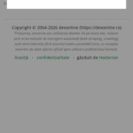
sursa:
DOOM 2 (2005)
adăugată de
raduborza
acțiuni
Copyright © 2004-2026 dexonline (https://dexonline.ro)
Preluarea, stocarea sau utilizarea datelor de pe acest site, inclusiv
prin orice metode de extragere automată (web scraping, crawling),
sunt strict interzise fără acordul nostru prealabil scris, cu excepția
seturilor de date oferite oficial spre utilizare publică (vezi licența).
licență
confidențialitate
găzduit de
Hosterion