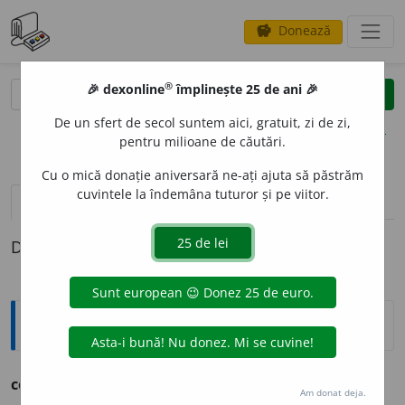
Donează
savings
®
®
🎉 dexonline
împlinește 25 de ani 🎉
caută
clear
search
De un sfert de secol suntem aici, gratuit, zi de zi,
opțiuni
pentru milioane de căutări.
Cu o mică donație aniversară ne-ați ajuta să păstrăm
cuvintele la îndemâna tuturor și pe viitor.
pronunție
(50)
volume_up
definiții (1)
Definiția cu ID-ul 771800:
Ortografice DOOM
ced
a
(a ~)
vb.
,
ind.
prez.
3
cede
a
ză
Am donat deja.