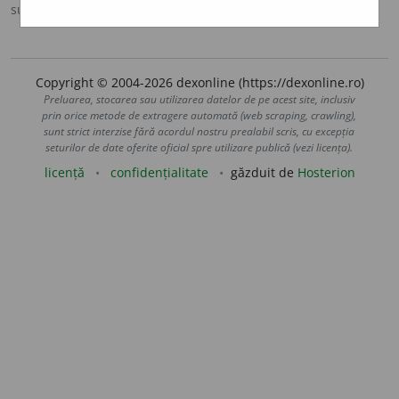
sursa:
DEX '09 (2009)
adăugată de
LauraGellner
acțiuni
Copyright © 2004-2026 dexonline (https://dexonline.ro)
Preluarea, stocarea sau utilizarea datelor de pe acest site, inclusiv
prin orice metode de extragere automată (web scraping, crawling),
sunt strict interzise fără acordul nostru prealabil scris, cu excepția
seturilor de date oferite oficial spre utilizare publică (vezi licența).
licență
confidențialitate
găzduit de
Hosterion