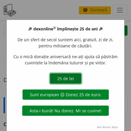
Donează
savings
®
®
🎉 dexonline
împlinește 25 de ani 🎉
caută
clear
search
De un sfert de secol suntem aici, gratuit, zi de zi,
opțiuni
pentru milioane de căutări.
Cu o mică donație aniversară ne-ați ajuta să păstrăm
cuvintele la îndemâna tuturor și pe viitor.
pronunție
(17)
volume_up
definiții (1)
Definiția cu ID-ul 844114:
Explicative DEX
C
E
LALT
pron. dem.
m.
v.
celălalt.
Am donat deja.