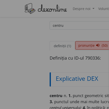
Despre noi
Volunt
®
pronunție
(50)
volume_up
definiții (1)
Definiția cu ID-ul 790336:
Explicative DEX
centru
n.
1.
punct geometric sit
3.
punctul unde mai multe lucrur
centrul universului;
4.
în politică: 