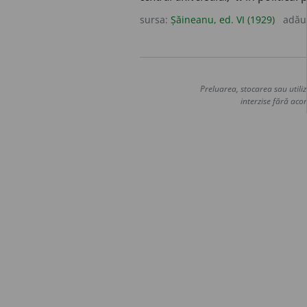
sursa:
Șăineanu, ed. VI (1929)
adău
Preluarea, stocarea sau utiliz
interzise fără acor