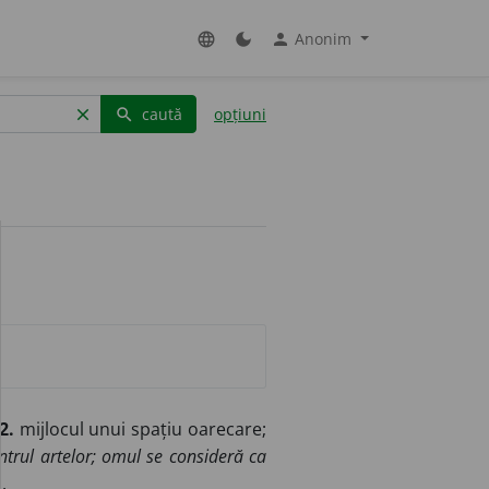
Anonim
language
dark_mode
person
caută
opțiuni
clear
search
2.
mijlocul unui spațiu oarecare;
trul artelor;
omul se consideră ca
.