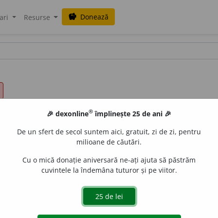
Donează
savings
ari
Resurse
®
🎉 dexonline
împlinește 25 de ani 🎉
De un sfert de secol suntem aici, gratuit, zi de zi, pentru
milioane de căutări.
Cu o mică donație aniversară ne-ați ajuta să păstrăm
cuvintele la îndemâna tuturor și pe viitor.
uat la egală distanță de toate punctele unei circumferințe;
i se întrunesc si ating cea mai mare acțiune:
Roma era cen
partea unei adunări legislative situată între dreapta și stânga