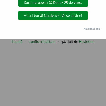
gată de
blaurb.
acțiuni
Copyright © 2004-2026 dexonline (https://dexonline.ro)
Am donat deja.
area datelor de pe acest site, inclusiv prin orice metode de extragere automată (web s
dul nostru prealabil scris, cu excepția seturilor de date oferite oficial spre utilizare pub
licență
confidențialitate
găzduit de
Hosterion