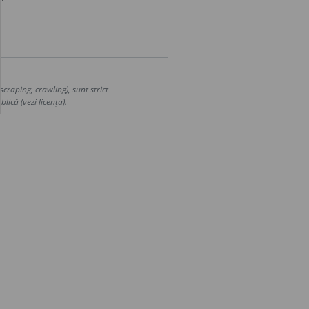
craping, crawling), sunt strict
lică (vezi licența).