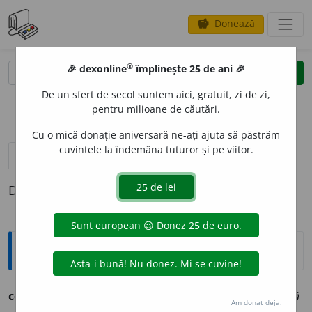
Donează
savings
®
®
🎉 dexonline
împlinește 25 de ani 🎉
caută
clear
search
De un sfert de secol suntem aici, gratuit, zi de zi,
opțiuni
pentru milioane de căutări.
Cu o mică donație aniversară ne-ați ajuta să păstrăm
cuvintele la îndemâna tuturor și pe viitor.
pronunție
(25)
volume_up
definiții (1)
Definiția cu ID-ul 231454:
Ortografice DOOM
cercet
a
vb., ind. prez. 1 sg.
cercet
e
z,
3 sg. și pl.
cercete
a
ză
Am donat deja.