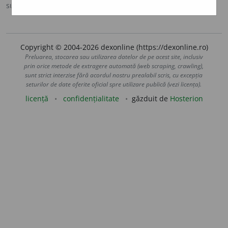
sursa:
Ortografic (2002)
adăugată de
siveco
acțiuni
Copyright © 2004-2026 dexonline (https://dexonline.ro)
Preluarea, stocarea sau utilizarea datelor de pe acest site, inclusiv
prin orice metode de extragere automată (web scraping, crawling),
sunt strict interzise fără acordul nostru prealabil scris, cu excepția
seturilor de date oferite oficial spre utilizare publică (vezi licența).
licență
confidențialitate
găzduit de
Hosterion