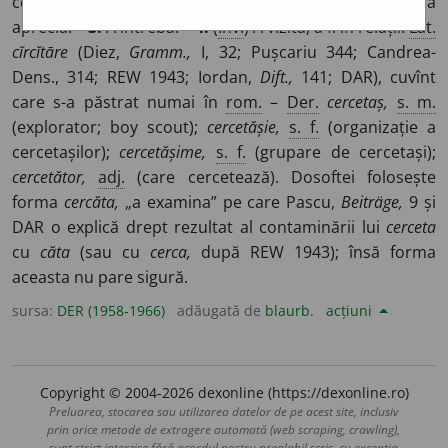
cerceta, a iscodi, a verifica. –
2.
A consulta, a sonda, a
aprecia. –
3.
A întreba. –
4.
(
Înv.
) A vizita, a fi în relații.
Lat.
cĭrcĭtāre
(Diez,
Gramm.,
I, 32; Pușcariu 344; Candrea-
Dens., 314; REW 1943; Iordan,
Dift.,
141; DAR), cuvînt
care s-a păstrat numai în
rom.
–
Der.
cercetaș,
s. m.
(explorator; boy scout);
cercetășie,
s. f.
(organizație a
cercetașilor);
cercetășime,
s. f.
(grupare de cercetași);
cercetător,
adj.
(care cercetează). Dosoftei folosește
forma
cercăta,
„a examina” pe care Pascu,
Beiträge,
9 și
DAR o explică drept rezultat al contaminării lui
cerceta
cu
căta
(sau cu
cerca,
după REW 1943); însă forma
aceasta nu pare sigură.
sursa:
DER (1958-1966)
adăugată de
blaurb.
acțiuni
Copyright © 2004-2026 dexonline (https://dexonline.ro)
Preluarea, stocarea sau utilizarea datelor de pe acest site, inclusiv
prin orice metode de extragere automată (web scraping, crawling),
sunt strict interzise fără acordul nostru prealabil scris, cu excepția