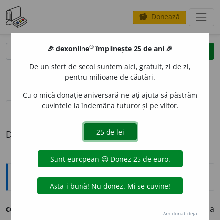
Donează
savings
®
®
🎉 dexonline
împlinește 25 de ani 🎉
caută
clear
search
De un sfert de secol suntem aici, gratuit, zi de zi,
opțiuni
pentru milioane de căutări.
Cu o mică donație aniversară ne-ați ajuta să păstrăm
cuvintele la îndemâna tuturor și pe viitor.
pronunție
(25)
volume_up
definiții (1)
Definiția cu ID-ul 433022:
Etimologice
cercet
a
(cercet
e
z, cercet
a
t),
vb.
–
1.
A examina, a
Am donat deja.