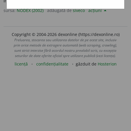
intelectuale sau fizice. /<ung.
költeni
sursa:
NODEX (2002)
adăugată de
siveco
acțiuni
Copyright © 2004-2026 dexonline (https://dexonline.ro)
Preluarea, stocarea sau utilizarea datelor de pe acest site, inclusiv
prin orice metode de extragere automată (web scraping, crawling),
sunt strict interzise fără acordul nostru prealabil scris, cu excepția
seturilor de date oferite oficial spre utilizare publică (vezi licența).
licență
confidențialitate
găzduit de
Hosterion