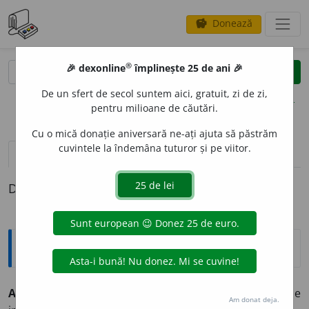
Donează
savings
®
®
🎉 dexonline
împlinește 25 de ani 🎉
caută
clear
search
De un sfert de secol suntem aici, gratuit, zi de zi,
opțiuni
pentru milioane de căutări.
Cu o mică donație aniversară ne-ați ajuta să păstrăm
cuvintele la îndemâna tuturor și pe viitor.
pronunție
(50)
volume_up
definiții (1)
Definiția cu ID-ul 327541:
Explicative DEX
A SE CHELTU
I
mă ch
e
ltui
intranz. pop.
A-și risipi forțele
Am donat deja.