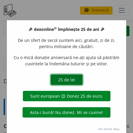
Donează
savings
®
®
🎉 dexonline
împlinește 25 de ani 🎉
caută
clear
search
De un sfert de secol suntem aici, gratuit, zi de zi,
opțiuni
pentru milioane de căutări.
Cu o mică donație aniversară ne-ați ajuta să păstrăm
cuvintele la îndemâna tuturor și pe viitor.
pronunție
(50)
volume_up
definiții (1)
Definiția cu ID-ul 8286:
Explicative DEX
CHELTU
I
,
cheltuiesc,
vb.
IV.
Tranz.
1.
A da o sumă de bani
Am donat deja.