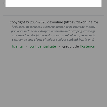
sursa:
Ortografic (2002)
adăugată de
siveco
acțiuni
Copyright © 2004-2026 dexonline (https://dexonline.ro)
Preluarea, stocarea sau utilizarea datelor de pe acest site, inclusiv
prin orice metode de extragere automată (web scraping, crawling),
sunt strict interzise fără acordul nostru prealabil scris, cu excepția
seturilor de date oferite oficial spre utilizare publică (vezi licența).
licență
confidențialitate
găzduit de
Hosterion