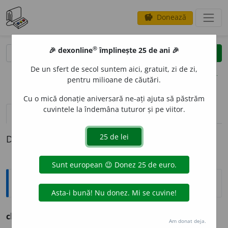
Donează
savings
®
®
🎉 dexonline
împlinește 25 de ani 🎉
caută
clear
search
De un sfert de secol suntem aici, gratuit, zi de zi,
opțiuni
pentru milioane de căutări.
Cu o mică donație aniversară ne-ați ajuta să păstrăm
cuvintele la îndemâna tuturor și pe viitor.
definiții (1)
Definiția cu ID-ul 231849:
Ortografice DOOM
chil
o
m
(măciucă) s. n., pl.
chilo
a
me
Am donat deja.