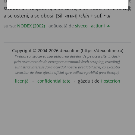
chin; a se căzni. 2) A depune eforturi susținute; a se
strădui din răsputeri; a se căzni; a se munci; a se necăji;
a se osteni; a se obosi. [Sil.
-nu-i
] /
chin
+ suf. ~
ui
sursa:
NODEX (2002)
adăugată de
siveco
acțiuni
Copyright © 2004-2026 dexonline (https://dexonline.ro)
Preluarea, stocarea sau utilizarea datelor de pe acest site, inclusiv
prin orice metode de extragere automată (web scraping, crawling),
sunt strict interzise fără acordul nostru prealabil scris, cu excepția
seturilor de date oferite oficial spre utilizare publică (vezi licența).
licență
confidențialitate
găzduit de
Hosterion