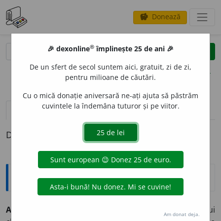
Donează
savings
®
®
🎉 dexonline
împlinește 25 de ani 🎉
caută
clear
search
De un sfert de secol suntem aici, gratuit, zi de zi,
opțiuni
pentru milioane de căutări.
Cu o mică donație aniversară ne-ați ajuta să păstrăm
cuvintele la îndemâna tuturor și pe viitor.
pronunție
(50)
volume_up
definiții (1)
Definiția cu ID-ul 327655:
Explicative DEX
A SE CHINU
I
mă ch
i
nui
intranz.
1) A se supune unui
Am donat deja.