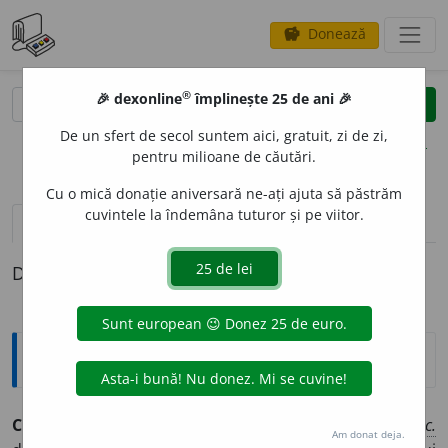
Donează
savings
®
®
🎉 dexonline
împlinește 25 de ani 🎉
caută
clear
search
De un sfert de secol suntem aici, gratuit, zi de zi,
opțiuni
pentru milioane de căutări.
Cu o mică donație aniversară ne-ați ajuta să păstrăm
cuvintele la îndemâna tuturor și pe viitor.
pronunție
(50)
volume_up
definiții (1)
Definiția cu ID-ul 1355840:
Explicative DEX
CHINU
I
T
adj.
1
p.
CHINU
I
¶
2 Muncit, trudit (
vorb.
în
spec.
Am donat deja.