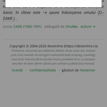
de o lucrare literară sau artistică, de interpretarea unui
text, etc., care e departe ce a corespunde silințelor
date):
în cîteva note ~e spune înduioșarea omului
(D.-
ZAMF.)
.
sursa:
CADE (1926-1931)
adăugată de
Onukka
acțiuni
Copyright © 2004-2026 dexonline (https://dexonline.ro)
Preluarea, stocarea sau utilizarea datelor de pe acest site, inclusiv
prin orice metode de extragere automată (web scraping, crawling),
sunt strict interzise fără acordul nostru prealabil scris, cu excepția
seturilor de date oferite oficial spre utilizare publică (vezi licența).
licență
confidențialitate
găzduit de
Hosterion