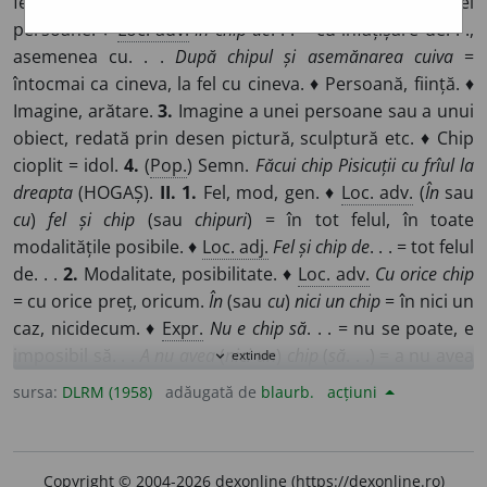
feței; fizionomie.
2.
Înfățișarea sau aspectul unei
persoane. ♦
Loc. adv.
În chip de
. . . = cu infățișare de. . .,
asemenea cu. . .
După chipul și asemănarea cuiva
=
întocmai ca cineva, la fel cu cineva. ♦ Persoană, ființă. ♦
Imagine, arătare.
3.
Imagine a unei persoane sau a unui
obiect, redată prin desen pictură, sculptură etc. ♦ Chip
cioplit = idol.
4.
(
Pop.
) Semn.
Făcui chip Pisicuții cu frîul la
dreapta
(HOGAȘ).
II. 1.
Fel, mod, gen. ♦
Loc. adv.
(
În
sau
cu
)
fel și chip
(sau
chipuri
) = în tot felul, în toate
modalitățile posibile. ♦
Loc. adj.
Fel și chip de
. . . = tot felul
de. . .
2.
Modalitate, posibilitate. ♦
Loc. adv.
Cu orice chip
= cu orice preț, oricum.
În
(sau
cu
)
nici un chip
= în nici un
caz, nicidecum. ♦
Expr.
Nu e chip să
. . . = nu se poate, e
imposibil să. . .
A nu avea
(
nici un
)
chip
(
să
. . .) = a nu avea
extinde
expand_more
posibilitatea, a nu putea (să. . .).
A face toate chipurile
(
ca
sursa:
DLRM (1958)
adăugată de
blaurb.
acțiuni
să
. . .) = a face tot ce e cu putință, tot posibilul (ca să. . .).
A afla chip
(
și cale
) = a găsi un mijloc eficace, o soluție.
3.
(
Reg.
) Încercare; mijloace.
Pentru ce m-ai sili să jur că n-oi
Copyright © 2004-2026 dexonline (https://dexonline.ro)