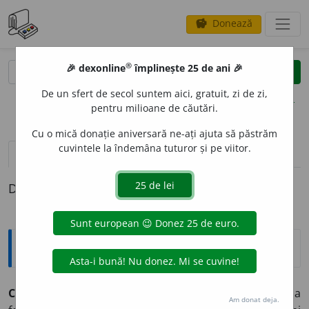
Donează
savings
®
®
🎉 dexonline
împlinește 25 de ani 🎉
caută
clear
search
De un sfert de secol suntem aici, gratuit, zi de zi,
opțiuni
pentru milioane de căutări.
Cu o mică donație aniversară ne-ați ajuta să păstrăm
cuvintele la îndemâna tuturor și pe viitor.
pronunție
(50)
volume_up
definiții (1)
Definiția cu ID-ul 1365867:
Explicative DEX
CHIP
, chipuri,
s. n.
I. 1.
Față, obraz, figură. ♦ Expresie a
Am donat deja.