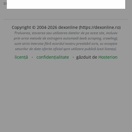
sursa:
DOOM 2 (2005)
adăugată de
raduborza
acțiuni
Copyright © 2004-2026 dexonline (https://dexonline.ro)
Preluarea, stocarea sau utilizarea datelor de pe acest site, inclusiv
prin orice metode de extragere automată (web scraping, crawling),
sunt strict interzise fără acordul nostru prealabil scris, cu excepția
seturilor de date oferite oficial spre utilizare publică (vezi licența).
licență
confidențialitate
găzduit de
Hosterion