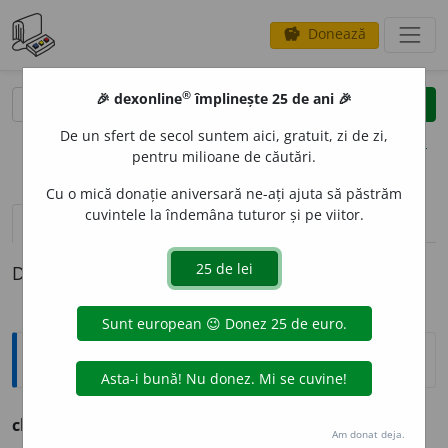
Donează
savings
®
®
🎉 dexonline
împlinește 25 de ani 🎉
caută
clear
search
De un sfert de secol suntem aici, gratuit, zi de zi,
opțiuni
pentru milioane de căutări.
Cu o mică donație aniversară ne-ați ajuta să păstrăm
cuvintele la îndemâna tuturor și pe viitor.
pronunție
(50)
volume_up
definiții (1)
Definiția cu ID-ul 772412:
Ortografice DOOM
chip
s. n.
,
pl.
ch
i
puri
Am donat deja.