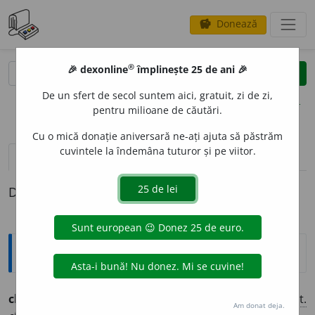
Donează
savings
®
®
🎉 dexonline
împlinește 25 de ani 🎉
caută
clear
search
De un sfert de secol suntem aici, gratuit, zi de zi,
opțiuni
pentru milioane de căutări.
Cu o mică donație aniversară ne-ați ajuta să păstrăm
cuvintele la îndemâna tuturor și pe viitor.
definiții (1)
Definiția cu ID-ul 1311461:
Ortografice DOOM
chise
a
(vas; pungă) (
înv.
,
reg.
)
s.
f.
,
art.
chise
a
ua
,
g.-d.
art.
Am donat deja.