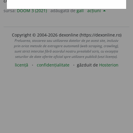
chis
e
lei
;
pl.
chis
e
le
sursa:
DOOM 3 (2021)
adăugată de
gall
acțiuni
Copyright © 2004-2026 dexonline (https://dexonline.ro)
Preluarea, stocarea sau utilizarea datelor de pe acest site, inclusiv
prin orice metode de extragere automată (web scraping, crawling),
sunt strict interzise fără acordul nostru prealabil scris, cu excepția
seturilor de date oferite oficial spre utilizare publică (vezi licența).
licență
confidențialitate
găzduit de
Hosterion