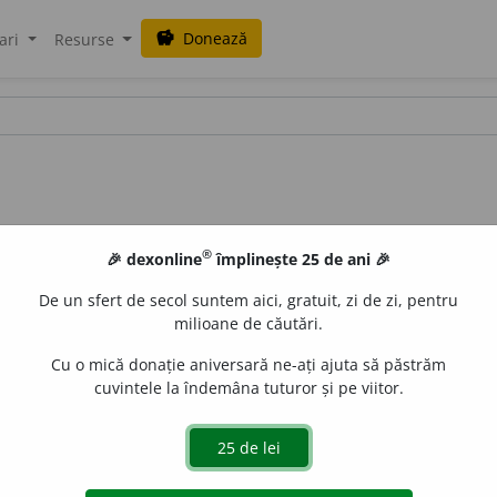
Donează
savings
ari
Resurse
®
🎉 dexonline
împlinește 25 de ani 🎉
De un sfert de secol suntem aici, gratuit, zi de zi, pentru
milioane de căutări.
Cu o mică donație aniversară ne-ați ajuta să păstrăm
cuvintele la îndemâna tuturor și pe viitor.
 pe care îi purtau odinioară femeile orientale. Origine necu
de
blaurb.
acțiuni