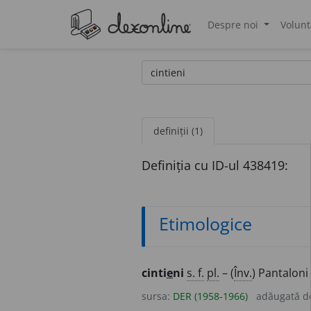
Despre noi
Volunt
®
definiții (1)
Definiția cu ID-ul 438419:
Etimologice
cinti
e
ni
s. f.
pl.
– (
Înv.
) Pantaloni
sursa:
DER (1958-1966)
adăugată 