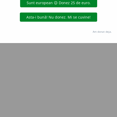
Copyright © 2004-2026 dexonline (https://dexonline.ro)
area datelor de pe acest site, inclusiv prin orice metode de extragere automată (web s
dul nostru prealabil scris, cu excepția seturilor de date oferite oficial spre utilizare pub
Am donat deja.
licență
confidențialitate
găzduit de
Hosterion