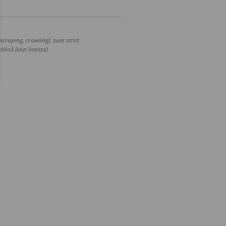
craping, crawling), sunt strict
lică (vezi licența).