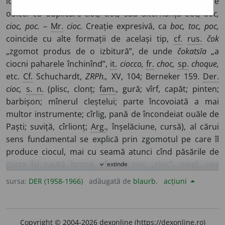
lovitură ritmică sau cel puțin repetată. Se folosește de
obicei cu duplicare
cioc, cioc,
sau alternanța
cioc, boc,
cioc, poc.
–
Mr.
cioc.
Creație expresivă, ca
boc, toc, poc,
coincide cu alte formații de același tip,
cf.
rus.
čok
„zgomot produs de o izbitură”, de unde
čokatsĭa
„a
ciocni paharele închinînd”,
it.
ciocco,
fr.
choc,
sp.
choque,
etc.
Cf.
Schuchardt,
ZRPh.,
XV, 104; Berneker 159.
Der.
cioc,
s. n.
(plisc, clonț;
fam.
, gură; vîrf, capăt; pinten;
barbișon; mînerul cleștelui; parte încovoiată a mai
multor instrumente; cîrlig, pană de încondeiat ouăle de
Paști; suviță, cîrlionț;
Arg.
, înșelăciune, cursă), al cărui
sens fundamental se explică prin zgomotul pe care îl
produce ciocul, mai cu seamă atunci cînd păsările de
curte își caută hrana,
cf.
mr.
cioc
„cioc”,
megl.
cioc
extinde
expand_more
„ciocan”,
alb.
čok
„cioc”. S-au căutat, pentru acest cuvînt,
sursa:
DER (1958-1966)
adăugată de
blaurb.
acțiuni
origini în afara limbii
rom.
: un
ciop,
care ar proveni din
pol.
dziob,
ceh.
djob,
rus.
zob
„gușă” (Cihac, II, 53);
alb.
čok
(Meyer 448; Pușcariu,
Lr.,
265);
lat.
*tiucus,
din
gr.
τύϰος
Copyright © 2004-2026 dexonline (https://dexonline.ro)