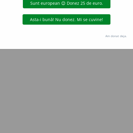
e
raduborza
acțiuni
Copyright © 2004-2026 dexonline (https://dexonline.ro)
area datelor de pe acest site, inclusiv prin orice metode de extragere automată (web s
Am donat deja.
dul nostru prealabil scris, cu excepția seturilor de date oferite oficial spre utilizare pub
licență
confidențialitate
găzduit de
Hosterion