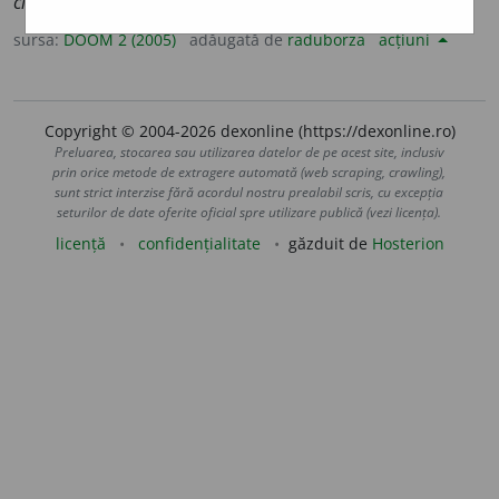
clandest
i
ne
sursa:
DOOM 2 (2005)
adăugată de
raduborza
acțiuni
Copyright © 2004-2026 dexonline (https://dexonline.ro)
Preluarea, stocarea sau utilizarea datelor de pe acest site, inclusiv
prin orice metode de extragere automată (web scraping, crawling),
sunt strict interzise fără acordul nostru prealabil scris, cu excepția
seturilor de date oferite oficial spre utilizare publică (vezi licența).
licență
confidențialitate
găzduit de
Hosterion