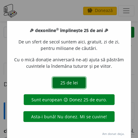
Donează
savings
®
®
🎉 dexonline
împlinește 25 de ani 🎉
caută
clear
search
De un sfert de secol suntem aici, gratuit, zi de zi,
opțiuni
pentru milioane de căutări.
Cu o mică donație aniversară ne-ați ajuta să păstrăm
cuvintele la îndemâna tuturor și pe viitor.
pronunție
(12)
volume_up
definiții (1)
Definiția cu ID-ul 773101:
Ortografice DOOM
clandest
i
n
adj.
m.
,
pl.
clandest
i
ni;
f.
clandest
i
nă,
pl.
Am donat deja.