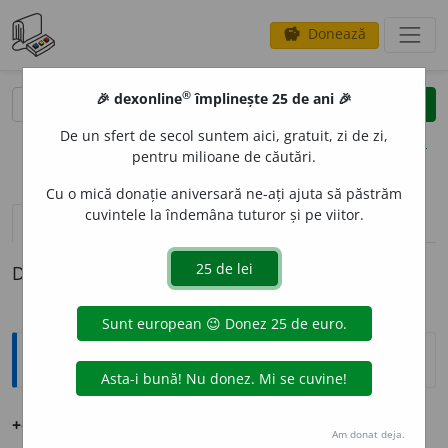
Donează
savings
®
®
🎉 dexonline
împlinește 25 de ani 🎉
caută
clear
search
De un sfert de secol suntem aici, gratuit, zi de zi,
opțiuni
pentru milioane de căutări.
Cu o mică donație aniversară ne-ați ajuta să păstrăm
cuvintele la îndemâna tuturor și pe viitor.
pronunție
(50)
volume_up
definiții (1)
Definiția cu ID-ul 1261722:
Ortografice DOOM
2
+clar
adv.
Am donat deja.