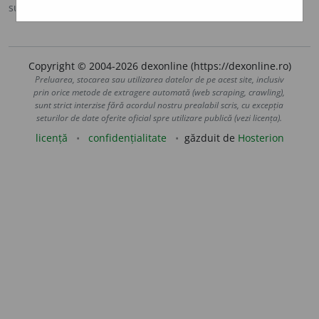
sursa:
DOOM 3 (2021)
adăugată de
gall
acțiuni
Copyright © 2004-2026 dexonline (https://dexonline.ro)
Preluarea, stocarea sau utilizarea datelor de pe acest site, inclusiv
prin orice metode de extragere automată (web scraping, crawling),
sunt strict interzise fără acordul nostru prealabil scris, cu excepția
seturilor de date oferite oficial spre utilizare publică (vezi licența).
licență
confidențialitate
găzduit de
Hosterion