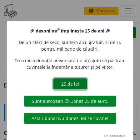
Donează
savings
®
®
🎉 dexonline
împlinește 25 de ani 🎉
caută
clear
search
De un sfert de secol suntem aici, gratuit, zi de zi,
opțiuni
pentru milioane de căutări.
Cu o mică donație aniversară ne-ați ajuta să păstrăm
cuvintele la îndemâna tuturor și pe viitor.
pronunție
(50)
volume_up
definiții (1)
Definiția cu ID-ul 399294:
Explicative DEX
CLAR, -Ă
adj.
1.
Limpede, deslușit, curat. ♦ Transparent.
Am donat deja.