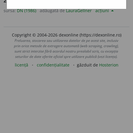
2.
Lămurit, ușor perceptibil, de înțeles. [<
lat.
clarus
].
sursa:
DN (1986)
adăugată de
LauraGellner
acțiuni
Copyright © 2004-2026 dexonline (https://dexonline.ro)
Preluarea, stocarea sau utilizarea datelor de pe acest site, inclusiv
prin orice metode de extragere automată (web scraping, crawling),
sunt strict interzise fără acordul nostru prealabil scris, cu excepția
seturilor de date oferite oficial spre utilizare publică (vezi licența).
licență
confidențialitate
găzduit de
Hosterion