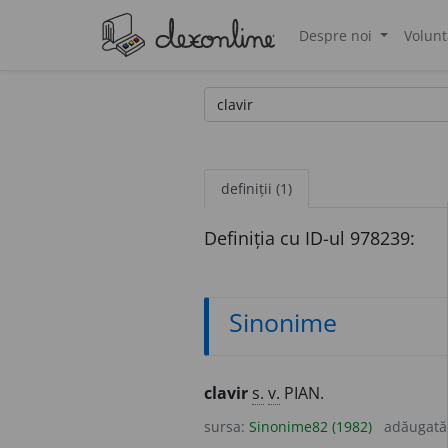
Despre noi
Volunt
®
definiții (1)
Definiția cu ID-ul 978239:
Sinonime
clavir
s.
v.
PIAN.
sursa:
Sinonime82 (1982)
adăugată