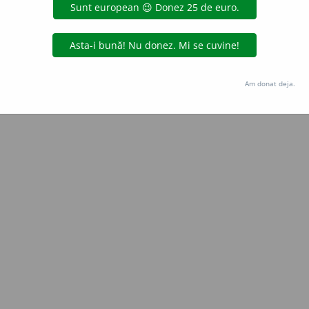
Copyright © 2004-2026 dexonline (https://dexonline.ro)
area datelor de pe acest site, inclusiv prin orice metode de extragere automată (web s
dul nostru prealabil scris, cu excepția seturilor de date oferite oficial spre utilizare pub
Am donat deja.
licență
confidențialitate
găzduit de
Hosterion