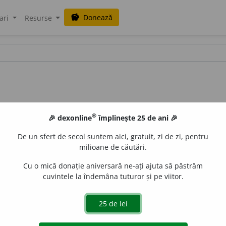
Donează
savings
ari
Resurse
®
🎉 dexonline
împlinește 25 de ani 🎉
De un sfert de secol suntem aici, gratuit, zi de zi, pentru
milioane de căutări.
Cu o mică donație aniversară ne-ați ajuta să păstrăm
cuvintele la îndemâna tuturor și pe viitor.
 de
LauraGellner
acțiuni