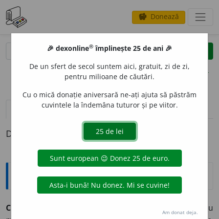
Donează
savings
®
®
🎉 dexonline
împlinește 25 de ani 🎉
caută
clear
search
De un sfert de secol suntem aici, gratuit, zi de zi,
opțiuni
pentru milioane de căutări.
Cu o mică donație aniversară ne-ați ajuta să păstrăm
cuvintele la îndemâna tuturor și pe viitor.
pronunție
(2)
volume_up
definiții (1)
Definiția cu ID-ul 847832:
Explicative DEX
CLOCOT
I
T, -Ă,
clocotiți, -te,
adj.
(Despre lichide sau
Am donat deja.