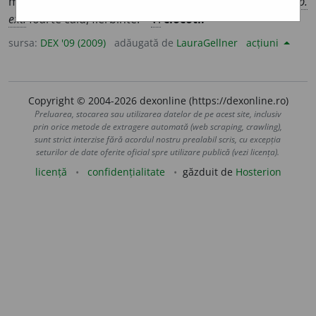
materii lichefiate) Care fierbe sau a fiert în clocote (
1
);
p.
ext.
foarte cald, fierbinte. –
V.
clocoti.
sursa:
DEX '09 (2009)
adăugată de
LauraGellner
acțiuni
Copyright © 2004-2026 dexonline (https://dexonline.ro)
Preluarea, stocarea sau utilizarea datelor de pe acest site, inclusiv
prin orice metode de extragere automată (web scraping, crawling),
sunt strict interzise fără acordul nostru prealabil scris, cu excepția
seturilor de date oferite oficial spre utilizare publică (vezi licența).
licență
confidențialitate
găzduit de
Hosterion