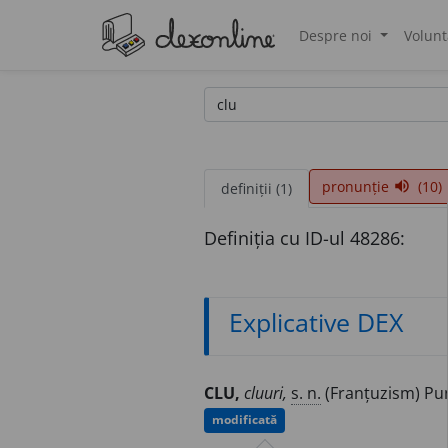
Despre noi
Volunt
®
pronunție
(10)
volume_up
definiții (1)
Definiția cu ID-ul 48286:
Explicative DEX
CLU,
cluuri,
s. n.
(Franțuzism) Punc
modificată