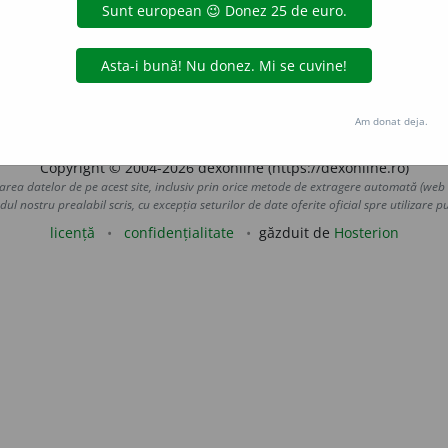
Strifler
hai
acțiuni
Am donat deja.
Copyright © 2004-2026 dexonline (https://dexonline.ro)
area datelor de pe acest site, inclusiv prin orice metode de extragere automată (web s
dul nostru prealabil scris, cu excepția seturilor de date oferite oficial spre utilizare pub
licență
confidențialitate
găzduit de
Hosterion