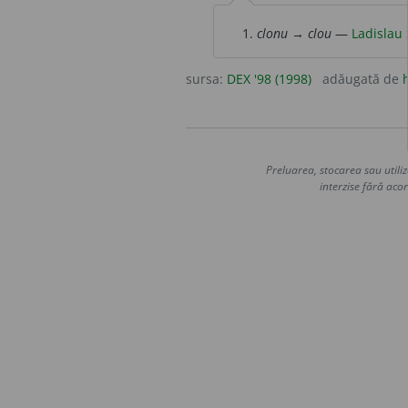
clonu
→
clou
—
Ladislau 
sursa:
DEX '98 (1998)
adăugată de
Preluarea, stocarea sau utiliz
interzise fără acor