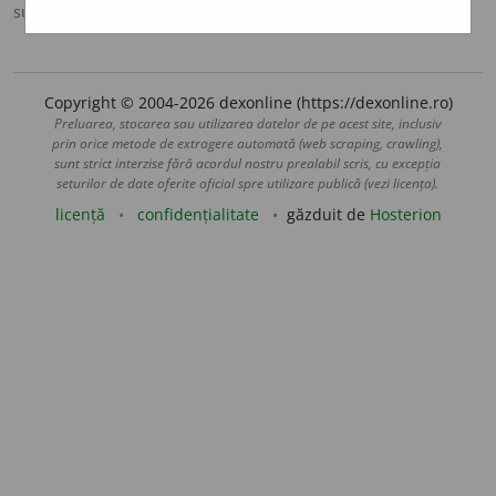
sursa:
Sinonime (2002)
adăugată de
siveco
acțiuni
Copyright © 2004-2026 dexonline (https://dexonline.ro)
Preluarea, stocarea sau utilizarea datelor de pe acest site, inclusiv
prin orice metode de extragere automată (web scraping, crawling),
sunt strict interzise fără acordul nostru prealabil scris, cu excepția
seturilor de date oferite oficial spre utilizare publică (vezi licența).
licență
confidențialitate
găzduit de
Hosterion