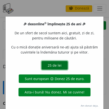
Donează
savings
®
®
🎉 dexonline
împlinește 25 de ani 🎉
caută
clear
search
De un sfert de secol suntem aici, gratuit, zi de zi,
opțiuni
pentru milioane de căutări.
Cu o mică donație aniversară ne-ați ajuta să păstrăm
cuvintele la îndemâna tuturor și pe viitor.
pronunție
(2)
volume_up
definiții (1)
Definiția cu ID-ul 178094:
Sinonime
COD
A
T
adj. v.
migdalat.
Am donat deja.