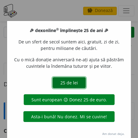
Donează
savings
®
®
🎉 dexonline
împlinește 25 de ani 🎉
caută
clear
search
De un sfert de secol suntem aici, gratuit, zi de zi,
opțiuni
pentru milioane de căutări.
Cu o mică donație aniversară ne-ați ajuta să păstrăm
cuvintele la îndemâna tuturor și pe viitor.
definiții (1)
Definiția cu ID-ul 178273:
Sinonime
COLOF
O
NIU
s.
(CHIM.)
sacâz.
(~ pentru vioară.)
Am donat deja.