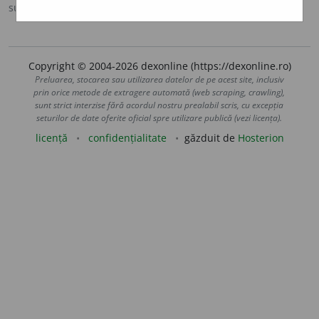
sursa:
Sinonime (2002)
adăugată de
siveco
acțiuni
Copyright © 2004-2026 dexonline (https://dexonline.ro)
Preluarea, stocarea sau utilizarea datelor de pe acest site, inclusiv
prin orice metode de extragere automată (web scraping, crawling),
sunt strict interzise fără acordul nostru prealabil scris, cu excepția
seturilor de date oferite oficial spre utilizare publică (vezi licența).
licență
confidențialitate
găzduit de
Hosterion