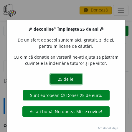
Donează
savings
®
®
🎉 dexonline
împlinește 25 de ani 🎉
caută
clear
search
De un sfert de secol suntem aici, gratuit, zi de zi,
opțiuni
pentru milioane de căutări.
Cu o mică donație aniversară ne-ați ajuta să păstrăm
cuvintele la îndemâna tuturor și pe viitor.
pronunție
(50)
volume_up
definiții (1)
Definiția cu ID-ul 1154184:
Ortografice DOOM
colonel
, -nei.
Am donat deja.