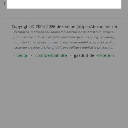
sursa:
IVO-III (1941)
adăugată de
Ladislau Strifler
acțiuni
Copyright © 2004-2026 dexonline (https://dexonline.ro)
Preluarea, stocarea sau utilizarea datelor de pe acest site, inclusiv
prin orice metode de extragere automată (web scraping, crawling),
sunt strict interzise fără acordul nostru prealabil scris, cu excepția
seturilor de date oferite oficial spre utilizare publică (vezi licența).
licență
confidențialitate
găzduit de
Hosterion