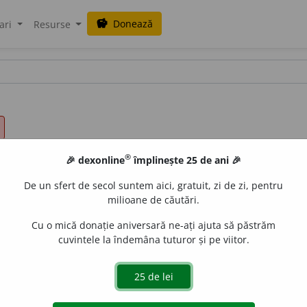
Donează
savings
ari
Resurse
®
🎉 dexonline
împlinește 25 de ani 🎉
De un sfert de secol suntem aici, gratuit, zi de zi, pentru
milioane de căutări.
Cu o mică donație aniversară ne-ați ajuta să păstrăm
cuvintele la îndemâna tuturor și pe viitor.
de ofițer superior; persoană care poartă acest grad.
It.
co
ie de colonel).