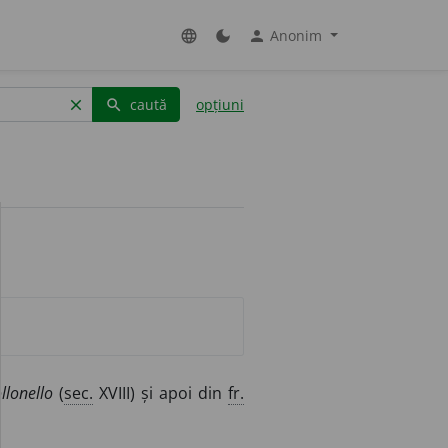
Anonim
language
dark_mode
person
caută
opțiuni
clear
search
llonello
(
sec.
XVIII) și apoi din
fr.