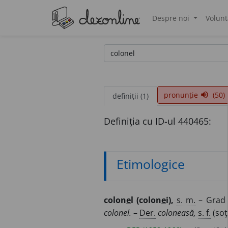
Despre noi
Volunt
®
pronunție
(50)
volume_up
definiții (1)
Definiția cu ID-ul 440465:
Etimologice
colon
e
l (colon
e
i),
s. m.
– Grad 
colonel.
–
Der.
coloneasă,
s. f.
(soț