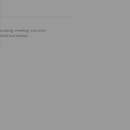
craping, crawling), sunt strict
lică (vezi licența).