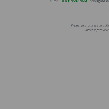
sursa:
DER (1958-1966)
adăugată 
Preluarea, stocarea sau utiliz
interzise fără acor