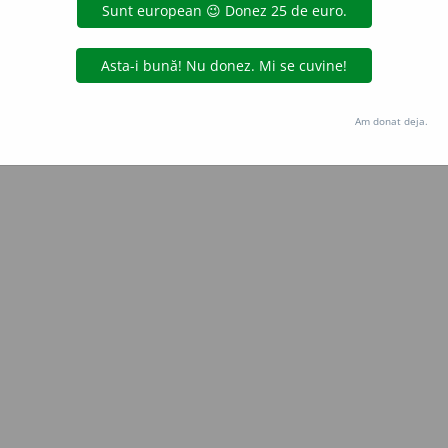
de
blaurb.
acțiuni
Copyright © 2004-2026 dexonline (https://dexonline.ro)
area datelor de pe acest site, inclusiv prin orice metode de extragere automată (web s
Am donat deja.
dul nostru prealabil scris, cu excepția seturilor de date oferite oficial spre utilizare pub
licență
confidențialitate
găzduit de
Hosterion