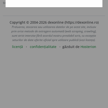
sursa:
MDO (1953)
adăugată de
Ladislau Strifler
acțiuni
Copyright © 2004-2026 dexonline (https://dexonline.ro)
Preluarea, stocarea sau utilizarea datelor de pe acest site, inclusiv
prin orice metode de extragere automată (web scraping, crawling),
sunt strict interzise fără acordul nostru prealabil scris, cu excepția
seturilor de date oferite oficial spre utilizare publică (vezi licența).
licență
confidențialitate
găzduit de
Hosterion