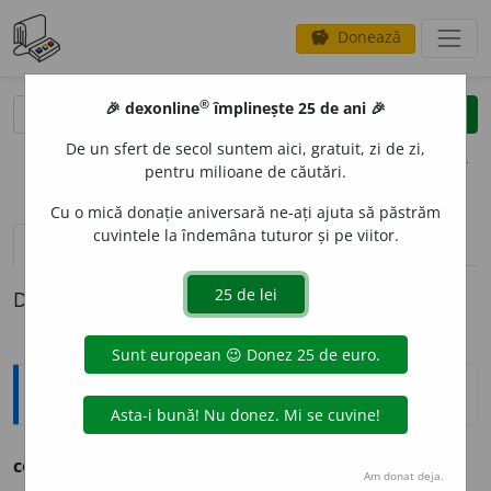
Donează
savings
®
®
🎉 dexonline
împlinește 25 de ani 🎉
caută
clear
search
De un sfert de secol suntem aici, gratuit, zi de zi,
opțiuni
pentru milioane de căutări.
Cu o mică donație aniversară ne-ați ajuta să păstrăm
cuvintele la îndemâna tuturor și pe viitor.
pronunție
(50)
volume_up
definiții (1)
Definiția cu ID-ul 1132653:
Ortografice DOOM
companie
,
pl.
companii
Am donat deja.