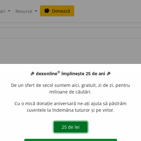
Donează
savings
ari
Resurse
®
🎉 dexonline
împlinește 25 de ani 🎉
De un sfert de secol suntem aici, gratuit, zi de zi, pentru
milioane de căutări.
Cu o mică donație aniversară ne-ați ajuta să păstrăm
cuvintele la îndemâna tuturor și pe viitor.
nv
)
~ie
/
P:
~di-u
/
Pl:
~ii
/
E:
lat
,
fr
compendium
]
1-3
Expunere
-6
Publicație în care se face un compendiu (
1-3
).
7
(
Teh
;
îf
-
 pentru a permite operatorului să execute diferite trucaje te