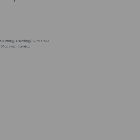
craping, crawling), sunt strict
lică (vezi licența).