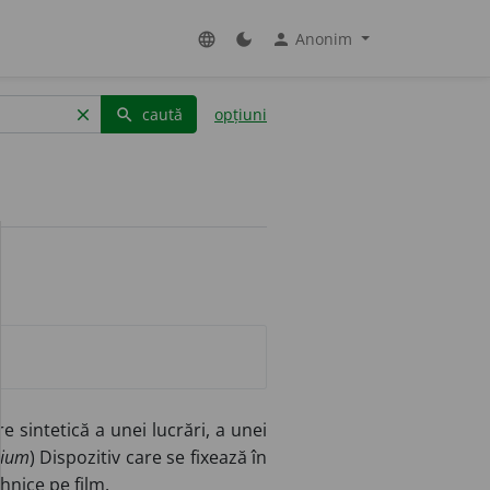
Anonim
language
dark_mode
person
caută
opțiuni
clear
search
 sintetică a unei lucrări, a unei
dium
) Dispozitiv care se fixează în
hnice pe film.