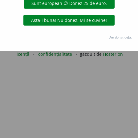
aurb.
acțiuni
Copyright © 2004-2026 dexonline (https://dexonline.ro)
Am donat deja.
area datelor de pe acest site, inclusiv prin orice metode de extragere automată (web s
dul nostru prealabil scris, cu excepția seturilor de date oferite oficial spre utilizare pub
licență
confidențialitate
găzduit de
Hosterion