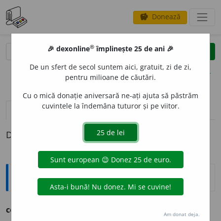
Donează
savings
®
®
🎉 dexonline
împlinește 25 de ani 🎉
caută
clear
search
De un sfert de secol suntem aici, gratuit, zi de zi,
opțiuni
pentru milioane de căutări.
Cu o mică donație aniversară ne-ați ajuta să păstrăm
cuvintele la îndemâna tuturor și pe viitor.
pronunție
(2)
volume_up
definiții (1)
Definiția cu ID-ul 792964:
Explicative DEX
compendiu
n. prescurtare, operă prescurtată.
Am donat deja.