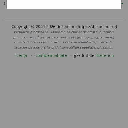
sursa:
Șăineanu, ed. VI (1929)
adăugată de
blaurb.
acțiuni
Copyright © 2004-2026 dexonline (https://dexonline.ro)
Preluarea, stocarea sau utilizarea datelor de pe acest site, inclusiv
prin orice metode de extragere automată (web scraping, crawling),
sunt strict interzise fără acordul nostru prealabil scris, cu excepția
seturilor de date oferite oficial spre utilizare publică (vezi licența).
licență
confidențialitate
găzduit de
Hosterion